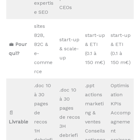
expertis
CEOs
e SEO
sites
B2B,
start-up
start-up
start-up
💼
Pour
B2C &
& ETI
& ETI
& scale-
qui?
e-
(0.1 à
(0.1 à
up
comme
150 m€)
150 m€)
rce
.doc 10
.ppt
Optimis
.doc 10
à 30
actions
ation
à 30
pages
marketi
KPIs
pages
📄
de
ng &
Accomp
de recos
Livrable
recos
ventes
agneme
3H
1H
Conseils
nt
debriefi
debriefi
actionna
croissan