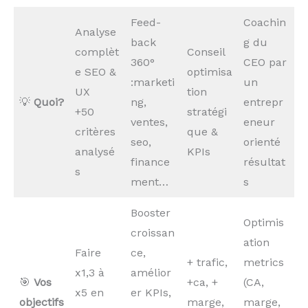
Feed-
Coachin
Analyse
back
g du
complèt
Conseil
360°
CEO par
e SEO &
optimisa
:marketi
un
UX
tion
💡
Quoi?
ng,
entrepr
+50
stratégi
ventes,
eneur
critères
que &
seo,
orienté
analysé
KPIs
finance
résultat
s
ment…
s
Booster
Optimis
croissan
ation
Faire
ce,
+ trafic,
metrics
x1,3 à
amélior
🎯
Vos
+ca, +
(CA,
x5 en
er KPIs,
objectifs
marge,
marge,