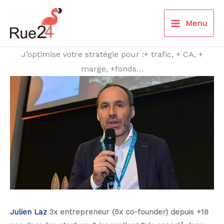
Aller
au
Menu
contenu
J’optimise votre stratégie pour :+ trafic, + CA, +
marge, +fonds…
Julien Laz
3x entrepreneur (5x co-founder) depuis +18