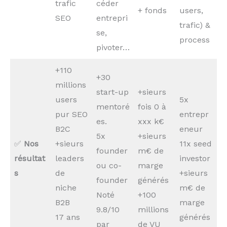
trafic
céder
+ fonds
users,
SEO
entrepri
trafic) &
se,
process
pivoter…
+110
+30
millions
start-up
+sieurs
users
5x
mentoré
fois 0 à
pur SEO
entrepr
es.
xxx k€
B2C
eneur
5x
+sieurs
✅
Nos
+sieurs
11x seed
founder
m€ de
résultat
leaders
investor
ou co-
marge
s
de
+sieurs
founder
générés
niche
m€ de
Noté
+100
B2B
marge
9.8/10
millions
17 ans
générés
par
de VU