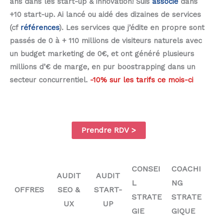
ans dans les start-up & innovation!
Suis
associé
dans
+10 start-up. Ai lancé ou aidé des dizaines de services
(cf
références
). Les services que j’édite en propre sont
passés de 0 à + 110 millions de visiteurs naturels avec
un budget marketing de 0€, et ont généré plusieurs
millions d’€ de marge, en pur boostrapping dans un
secteur concurrentiel.
-10% sur les tarifs ce mois-ci
Prendre RDV
>
CONSEI
COACHI
AUDIT
AUDIT
L
NG
OFFRES
SEO
&
START-
STRATE
STRATE
UX
UP
GIE
GIQUE