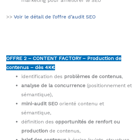
marketing pour améliorer le SE0
>>
Voir le détail de l’offre d’audit SEO
OFFRE 2 –
CONTENT FACTORY – Production de
contenus
–
dès
4K€
identification des
problèmes de contenus
,
analyse de la concurrence
(positionnement et
sémantique),
mini-audit SEO
orienté contenu et
sémantique,
définition des
opportunités de renfort ou
production
de contenus,
brief des contenus
à écrire (sujets, structure