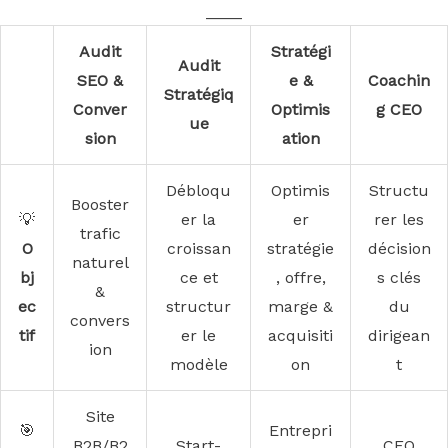
____
Audit
Stratégi
Audit
SEO &
e &
Coachin
Stratégiq
Conver
Optimis
g CEO
ue
sion
ation
Débloqu
Optimis
Structu
Booster
💡
er la
er
rer les
trafic
O
croissan
stratégie
décision
naturel
bj
ce et
, offre,
s clés
&
ec
structur
marge &
du
convers
tif
er le
acquisiti
dirigean
ion
modèle
on
t
Site
🎯
Entrepri
B2B/B2
Start-
CEO