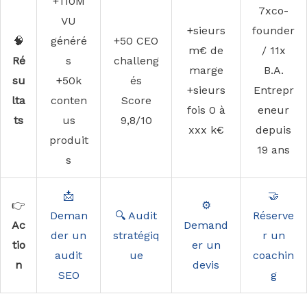
+110M
7xco-
VU
+sieurs
founder
🧠
généré
+50 CEO
m€ de
/ 11x
Ré
s
challeng
marge
B.A.
su
+50k
és
+sieurs
Entrepr
lta
conten
Score
fois 0 à
eneur
ts
us
9,8/10
xxx k€
depuis
produit
19 ans
s
📩
🤝
👉
⚙️
Deman
🔍 Audit
Réserve
Ac
Demand
der un
stratégiq
r un
tio
er un
audit
ue
coachin
n
devis
SEO
g