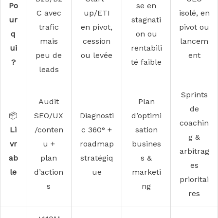
Po
se en
C avec
up/ETI
isolé, en
ur
stagnati
trafic
en pivot,
pivot ou
q
on ou
mais
cession
lancem
ui
rentabili
peu de
ou levée
ent
?
té faible
leads
Sprints
Audit
Plan
de
📦
SEO/UX
Diagnosti
d’optimi
coachin
Li
/conten
c 360° +
sation
g &
vr
u +
roadmap
busines
arbitrag
ab
plan
stratégiq
s &
es
le
d’action
ue
marketi
prioritai
s
ng
res