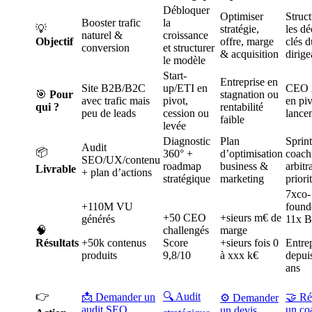
Débloquer
Optimiser
Struct
Booster trafic
la
💡
stratégie,
les dé
naturel &
croissance
Objectif
offre, marge
clés d
conversion
et structurer
& acquisition
dirige
le modèle
Start-
Entreprise en
Site B2B/B2C
up/ETI en
CEO i
🎯
Pour
stagnation ou
avec trafic mais
pivot,
en pi
qui ?
rentabilité
peu de leads
cession ou
lance
faible
levée
Diagnostic
Plan
Sprint
Audit
📦
360° +
d’optimisation
coach
SEO/UX/contenu
roadmap
business &
arbitr
Livrable
+ plan d’actions
stratégique
marketing
priori
7xco-
+110M VU
founde
+50 CEO
+sieurs m€ de
générés
11x B
🧠
challengés
marge
Résultats
+50k contenus
Score
+sieurs fois 0
Entre
produits
9,8/10
à xxx k€
depui
ans
👉
🔍 Audit
📩 Demander un
🤝 Ré
⚙️ Demander
audit SEO
un co
un devis