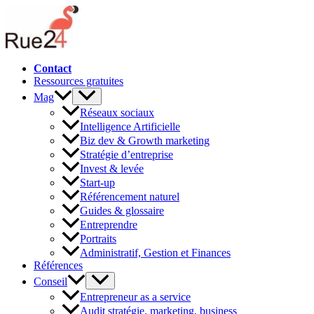
Aller
au
contenu
Contact
Ressources gratuites
Mag
Réseaux sociaux
Intelligence Artificielle
Biz dev & Growth marketing
Stratégie d’entreprise
Invest & levée
Start-up
Référencement naturel
Guides & glossaire
Entreprendre
Portraits
Administratif, Gestion et Finances
Références
Conseil
Entrepreneur as a service
Audit stratégie, marketing, business