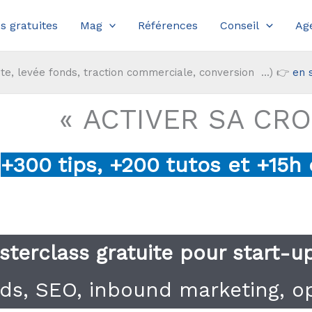
s gratuites
Mag
Références
Conseil
Ag
te, levée fonds, traction commerciale, conversion ...) 👉
en 
« ACTIVER SA CR
+300 tips, +200 tutos et +15h
sterclass gratuite pour start-
ds, SEO, inbound marketing, op