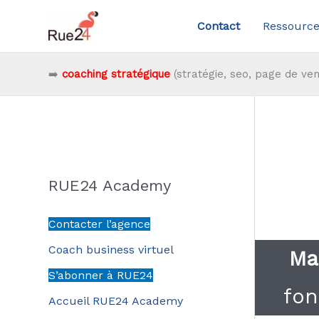
Aller
Contact
Ressource
au
contenu
➡️
coaching stratégique
(stratégie, seo, page de ven
RUE24 Academy
Contacter l’agence
Coach business virtuel
Ma
S’abonner à RUE24
fon
Accueil RUE24 Academy