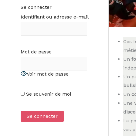
Se connecter
Identifiant ou adresse e-mail
Ces f
métie
Mot de passe
Un
f
indép
Voir mot de passe
Un pa
bulls
Se souvenir de moi
Un
c
Une
disco
La po
vos 