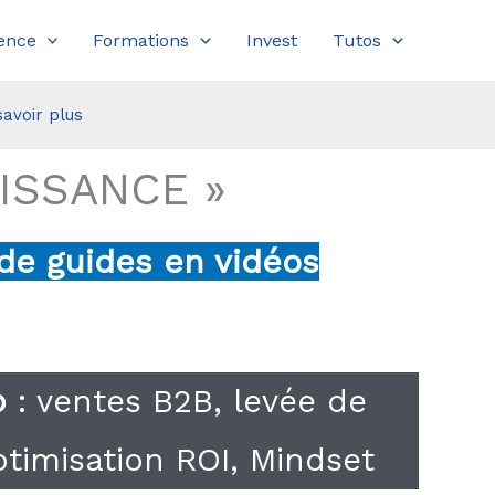
ence
Formations
Invest
Tutos
savoir plus
OISSANCE »
 de guides en vidéos
up
: ventes B2B, levée de
timisation ROI, Mindset