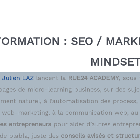
FORMATION : SEO / MARK
MINDSE
t
Julien LAZ
lancent la
RUE24 ACADEMY
, sous
ages de micro-learning business, sur des suje
ment naturel, à l’automatisation des process, 
u web-marketing, à la communication web, au
des entrepreneurs
pour aider d’autres entrepren
de blabla, juste des
conseils avisés et structu