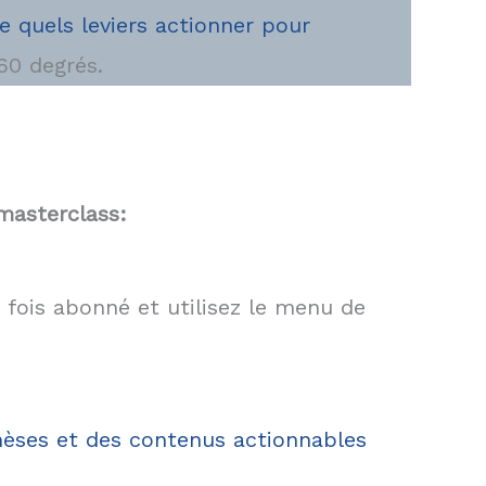
 quels leviers actionner pour
60 degrés.
masterclass:
 fois abonné et utilisez le menu de
hèses et des contenus actionnables