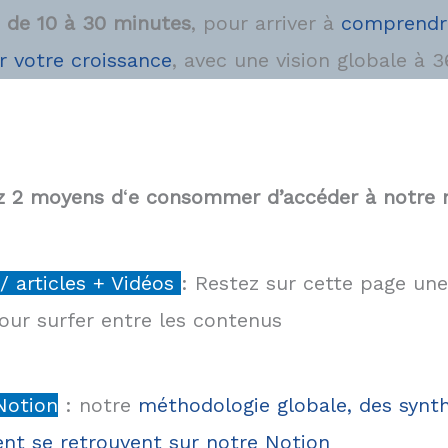
 de 10 à 30 minutes
, pour arriver à
comprendre
r votre croissance
, avec une vision globale à 3
z 2 moyens d
‘
e consommer d’accéder à notre 
/ articles + Vidéos
: Restez sur cette page une
our surfer entre les contenus
Notion
: notre
méthodologie globale, des synt
nt se retrouvent sur notre Notion