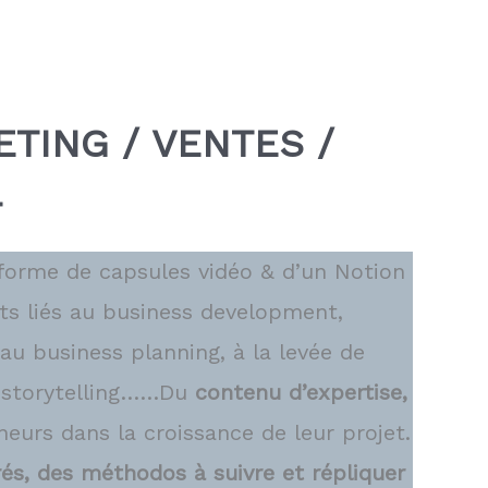
ETING / VENTES /
T
 forme de capsules vidéo & d’un Notion
ts liés au business development,
au business planning, à la levée de
 storytelling……Du
contenu d’expertise,
eurs dans la croissance de leur projet.
rés, des méthodos à suivre et répliquer