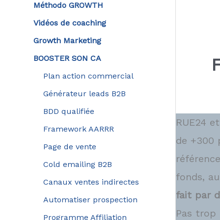
Méthodo GROWTH
Vidéos de coaching
Growth Marketing
BOOSTER SON CA
Plan action commercial
Générateur leads B2B
BDD qualifiée
RUE24 e
Framework AARRR
de +300 p
Page de vente
référence
Cold emailing B2B
fonds, a
Canaux ventes indirectes
fait par 
Automatiser prospection
Pas trop 
Programme Affiliation