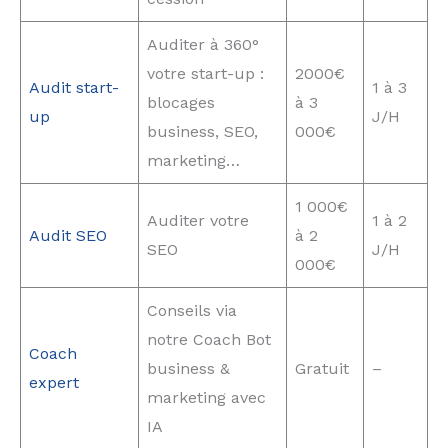
Auditer à 360°
votre start-up :
2000€
Audit start-
1 à 3
blocages
à 3
up
J/H
business, SEO,
000€
marketing…
1 000€
Auditer votre
1 à 2
Audit SEO
à 2
SEO
J/H
000€
Conseils via
notre Coach Bot
Coa
ch
business &
Gratuit
–
expert
marketing avec
IA