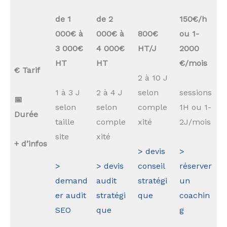
de 1
de 2
150€/h
000€ à
000€ à
800€
ou 1-
3 000€
4 000€
HT/J
2000
HT
HT
€/mois
€ Tarif
2 à 10 J
1 à 3 J
2 à 4 J
selon
sessions
📅
selon
selon
comple
1H ou 1-
Durée
taille
comple
xité
2J/mois
site
xité
+ d’infos
> devis
>
>
> devis
conseil
réserver
demand
audit
stratégi
un
er audit
stratégi
que
coachin
SEO
que
g