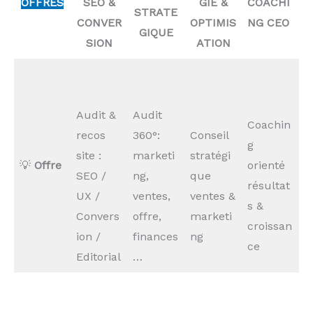
OFFRES
SEO
&
GIE &
COACHI
STRATE
CONVER
OPTIMIS
NG CEO
GIQUE
SION
ATION
Audit &
Audit
Coachin
recos
360°:
Conseil
g
site :
marketi
stratégi
💡
Offre
orienté
SEO /
ng,
que
résultat
UX /
ventes,
ventes &
s &
Convers
offre,
marketi
croissan
ion /
finances
ng
ce
Editorial
…