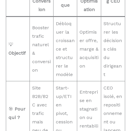
Convers
Optimis
g CEO
que
ion
ation
Débloq
Structu
Booster
uer la
Optimis
rer les
trafic
croissan
er offre,
décision
💡
naturel
ce et
marge &
s clés
Objectif
&
structu
acquisiti
du
conversi
rer le
on
dirigean
on
modèle
t
Site
Start-
CEO
Entrepri
B2B/B2
up/ETI
isolé, en
se en
C avec
en
repositi
🎯
Pour
stagnati
trafic
pivot,
onneme
qui ?
on ou
mais
cession
nt ou
rentabili
peu de
ou
lancem