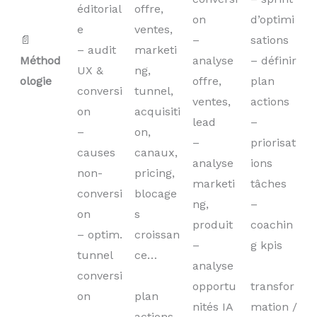
éditorial
offre,
on
d’optimi
e
ventes,
📄
–
sations
– audit
marketi
Méthod
analyse
– définir
UX &
ng,
ologie
offre,
plan
conversi
tunnel,
ventes,
actions
on
acquisiti
lead
–
–
on,
–
priorisat
causes
canaux,
analyse
ions
non-
pricing,
marketi
tâches
conversi
blocage
ng,
–
on
s
produit
coachin
– optim.
croissan
–
g kpis
tunnel
ce…
analyse
conversi
opportu
transfor
on
plan
nités IA
mation /
actions