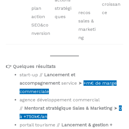
croissan
plan
stratégi
recos
ce
action
ques
sales &
SEO&co
marketi
nversion
ng
👉 Quelques résultats
start-up //
Lancement et
accompagnement
service ➤
+m€ de marge
commerciale
agence développement commercial
//
Mentorat stratégique Sales & Marketing
➤
0
à +750k€/an
portail tourisme //
Lancement & gestion +