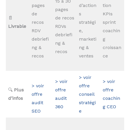
15 à 30
pages
d’action
tion
pages
de
s
KPIs
📄
de recos
recos
stratégi
sprint
Livrable
RDVs
RDV
e,
coachin
debriefi
debriefi
marketi
g
ng &
ng &
ng &
croissan
recos
recos
ventes
ce
> voir
> voir
> voir
> voir
offre
🔍
Plus
offre
offre
offre
conseil
d’infos
audit
coachin
audit
stratégi
360
g CEO
SEO
e