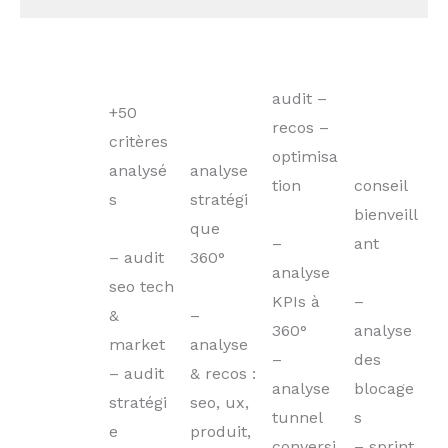
audit –
+50
recos –
critères
optimisa
analysé
analyse
tion
conseil
s
stratégi
bienveill
que
–
ant
– audit
360°
analyse
seo tech
KPIs à
–
&
–
360°
analyse
market
analyse
–
des
– audit
& recos :
analyse
blocage
stratégi
seo, ux,
tunnel
s
e
produit,
conversi
– sprint