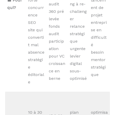
💼
Pour
forte
lancem
audit
ng à re-
qui?
concurr
ent de
360 pré
challeng
ence
projet
levée
er
SEO
entrepri
fonds
relance
site qui
se en
audit
stratégi
converti
difficult
particip
que
t mal
é
ation
urgente
absence
besoin
pour VC
levier
stratégi
mentor
croissan
digital
e
stratégi
ce en
sous-
éditorial
que
berne
optimisé
e
10 à 30
plan
optimisa