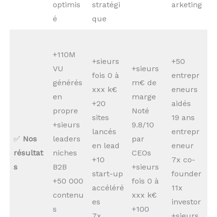
optimis
stratégi
arketing
é
que
+110M
+sieurs
+50
VU
+sieurs
fois 0 à
entrepr
générés
m€ de
xxx k€
eneurs
en
marge
+20
aidés
propre
Noté
sites
19 ans
+sieurs
9.8/10
lancés
entrepr
✅
Nos
leaders
par
en lead
eneur
résultat
niches
CEOs
+10
7x co-
s
B2B
+sieurs
start-up
founder
+50 000
fois 0 à
accéléré
11x
contenu
xxx k€
es
investor
s
+100
7x
+sieurs