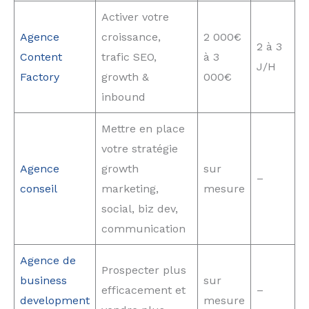
Activer votre
Agence
croissance,
2 000€
2 à 3
Content
trafic SEO,
à 3
J/H
Factory
growth &
000€
inbound
Mettre en place
votre stratégie
Agence
growth
sur
–
conseil
marketing,
mesure
social, biz dev,
communication
Agence de
Prospecter plus
business
sur
efficacement et
–
development
mesure