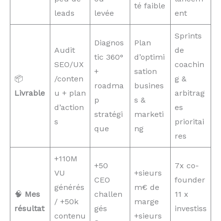
té faible
leads
levée
ent
Sprints
Diagnos
Plan
Audit
de
tic 360°
d’optimi
SEO/UX
coachin
+
sation
📦
/conten
g &
roadma
busines
Livrable
u + plan
arbitrag
p
s &
d’action
es
stratégi
marketi
s
prioritai
que
ng
res
+110M
+50
7x co-
VU
+sieurs
CEO
founder
générés
m€ de
🧠
Mes
challen
11 x
/ +50k
marge
résultat
gés
investiss
contenu
+sieurs