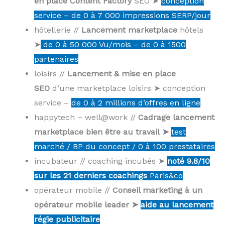
en place Content Factory
SEO ➤
conception
service – de 0 à 7 000 impressions SERP/jour
hôtellerie //
Lancement marketplace
hôtels
➤
de 0 à 50 000 Vu/mois – de 0 à 1500
partenaires
loisirs //
Lancement & mise en place
SEO
d’une marketplace loisirs ➤ conception
service –
de 0 à 2 millions d’offres en ligne
happytech – well@work //
Cadrage lancement
marketplace bien être au travail
➤
test
marché / BP du concept / 0 à 100 prestataires
incubateur // coaching incubés ➤
noté 9.8/10
sur les 21 derniers coachings
Paris&co
opérateur mobile //
Conseil marketing à un
opérateur mobile leader ➤
aide au lancement
régie publicitaire