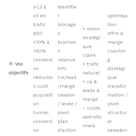
x1,3 à
identifie
x5 en
r
optimisa
trafic
blocage
tion
+ vision
SEO
s
offre &
stratégi
+10% à
busines
marge
que
+50%
s
coachin
claire
conversi
relance
g
🎯
Vos
+ trafic
on
KPI:
stratégi
objectifs
naturel
réductio
CA/lead
que
+ ca &
n coût
/marge
transfor
leads &
acquisiti
cession
mation /
marge
on
/ levée /
pivot
– coûts
tunnel
pivot
structur
opératio
conversi
plan
er
nnels
on
d’action
sales&m