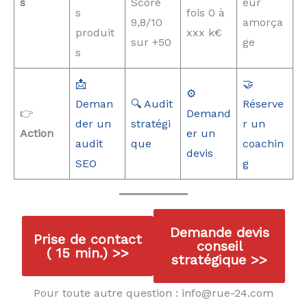
s
Score
eur
s
fois 0 à
9,8/10
amorça
produit
xxx k€
sur +50
ge
s
📩
🤝
⚙️
Deman
🔍 Audit
Réserve
👉
Demand
der un
stratégi
r un
Action
er un
audit
que
coachin
devis
SEO
g
Demande devis
Prise de contact
conseil
( 15 min.) >>
stratégique >>
Pour toute autre question : info@rue-24.com