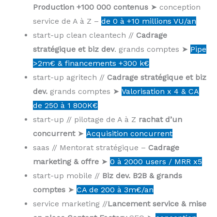
Production +100 000 contenus
➤ conception
service de A à Z –
de 0 à +10 millions VU/an
start-up clean cleantech //
Cadrage
stratégique et biz dev
. grands comptes ➤
Pipe
>2m€ & financements +300 k€
start-up agritech //
Cadrage stratégique et biz
dev.
grands comptes ➤
Valorisation x 4 & CA
de 250 à 1 800K€
start-up // pilotage de A à Z
rachat d’un
concurrent
➤
Acquisition concurrent
saas // Mentorat stratégique –
Cadrage
marketing & offre
➤
0 à 2000 users / MRR x5
start-up mobile //
Biz dev. B2B & grands
comptes
➤
CA de 200 à 3m€/an
service marketing //
Lancement service & mise