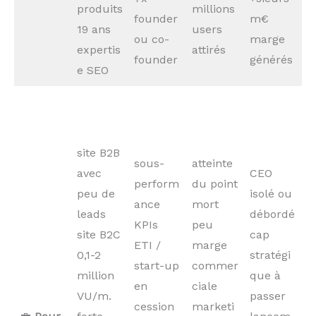
produits
millions
founder
m€
19 ans
users
ou co-
marge
expertis
attirés
founder
générés
e SEO
site B2B
sous-
atteinte
avec
CEO
perform
du point
peu de
isolé ou
ance
mort
leads
débordé
KPIs
peu
site B2C
cap
ETI /
marge
0,1-2
stratégi
start-up
commer
million
que à
en
ciale
VU/m.
passer
cession
marketi