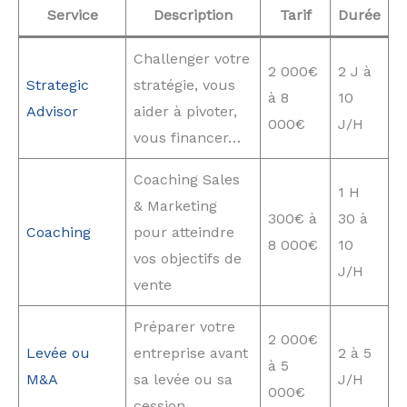
Service
Description
Tarif
Durée
Challenger votre
2 000€
2 J à
Strategic
stratégie, vous
à 8
10
Advisor
aider à pivoter,
000€
J/H
vous financer…
Coaching Sales
1 H
& Marketing
300€ à
30 à
Coaching
pour atteindre
8 000€
10
vos objectifs de
J/H
vente
Préparer votre
2 000€
Levée ou
entreprise avant
2 à 5
à 5
M&A
sa levée ou sa
J/H
000€
cession