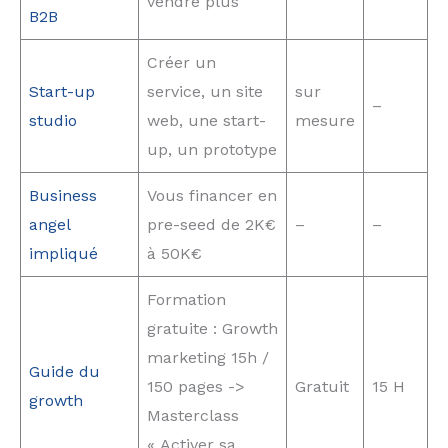
vendre plus
B2B
Créer un
Start-up
service, un site
sur
–
studio
web, une start-
mesure
up, un prototype
Business
Vous financer en
angel
pre-seed de 2K€
–
–
impliqué
à 50K€
Formation
gratuite : Growth
marketing 15h /
Guide du
150 pages ->
Gratuit
15 H
growth
Masterclass
« Activer sa