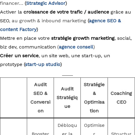
financer…
(
Strategic Advisor
)
Activer la
croissance de votre trafic / audience
grâce au
SEO
, au growth & inbound marketing
(
agence
SEO &
content Factory
)
Mettre en place votre
stratégie growth marketing
, social,
biz dev, communication
(
agence conseil
)
Créer un service
, un site web, une start-up, un
prototype
(
start-up studio
)
____
Audit
Stratégie
Audit
SEO &
&
Coaching
Stratégiq
Conversi
Optimisa
CEO
ue
on
tion
Débloqu
Optimise
Booster
er la
r
Structur