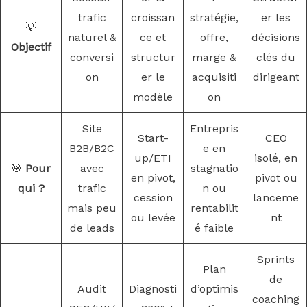
trafic
croissan
stratégie,
er les
💡
naturel &
ce et
offre,
décisions
Objectif
conversi
structur
marge &
clés du
on
er le
acquisiti
dirigeant
modèle
on
Site
Entrepris
Start-
CEO
B2B/B2C
e en
up/ETI
isolé, en
🎯
Pour
avec
stagnatio
en pivot,
pivot ou
qui ?
trafic
n ou
cession
lanceme
mais peu
rentabilit
ou levée
nt
de leads
é faible
Sprints
Plan
de
Audit
Diagnosti
d’optimis
coaching