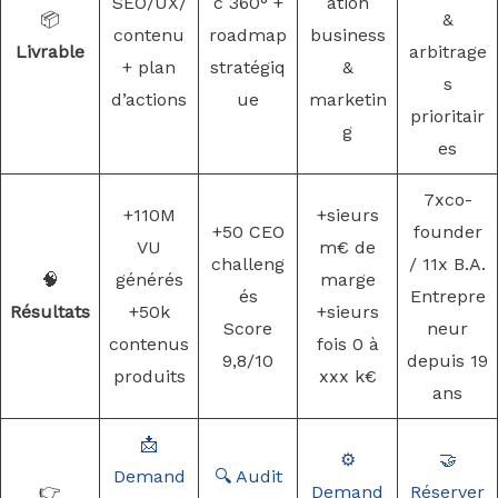
SEO/UX/
c 360° +
ation
📦
&
contenu
roadmap
business
Livrable
arbitrage
+ plan
stratégiq
&
s
d’actions
ue
marketin
prioritair
g
es
7xco-
+110M
+sieurs
+50 CEO
founder
VU
m€ de
challeng
/ 11x B.A.
🧠
générés
marge
és
Entrepre
Résultats
+50k
+sieurs
Score
neur
contenus
fois 0 à
9,8/10
depuis 19
produits
xxx k€
ans
📩
⚙️
🤝
Demand
🔍 Audit
👉
Demand
Réserver