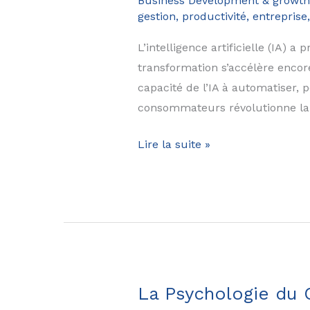
Business Development & growth
budget?
gestion, productivité, entreprise
L’intelligence artificielle (IA)
transformation s’accélère encor
capacité de l’IA à automatiser,
consommateurs révolutionne la
Intégrer
Lire la suite »
l’IA
dans
votre
stratégie
marketing
:
un
La Psychologie du
guide