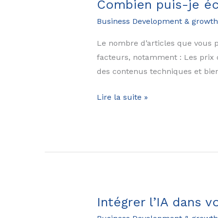
Combien puis-je éc
Business Development & growth
Le nombre d’articles que vous 
facteurs, notamment : Les prix
des contenus techniques et bien
Combien
Lire la suite »
puis-
je
écrire
d’articles
pour
mon
blog?
Intégrer l’IA dans 
Quel