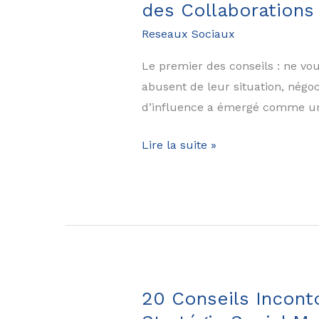
des Collaborations
Reseaux Sociaux
Le premier des conseils : ne vou
abusent de leur situation, négoc
d’influence a émergé comme un l
Le
Lire la suite »
Marketing
d’Influence
pour
les
PME
:
Maximisez
20 Conseils Incont
votre