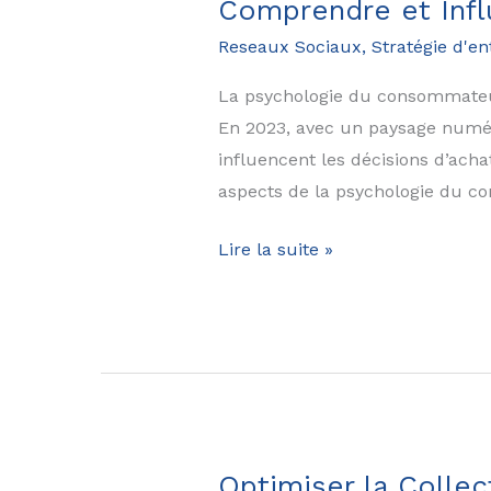
Comprendre et Inf
pratique
Reseaux Sociaux
,
Stratégie d'en
pour
2025
La psychologie du consommateur 
En 2023, avec un paysage numér
influencent les décisions d’ach
aspects de la psychologie du 
La
Lire la suite »
Psychologie
du
Consommateur
dans
le
Marketing
Numérique
Optimiser la Collec