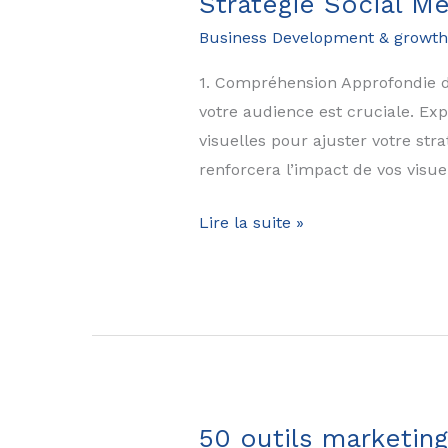
Stratégie Social M
Impact
Business Development & growth
avec
des
1. Compréhension Approfondie d
Collaborations
votre audience est cruciale. Ex
Stratégiques
visuelles pour ajuster votre st
avec
renforcera l’impact de vos visue
des
Micro-
20
Lire la suite »
Influenceurs
Conseils
Incontournables
pour
des
Visuels
Impactants
dans
50 outils marketin