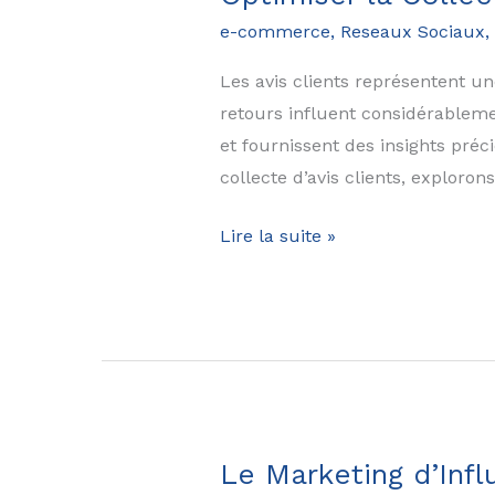
:
e-commerce
,
Reseaux Sociaux
,
Comprendre
et
Les avis clients représentent une
Influencer
retours influent considérableme
les
et fournissent des insights préc
Comportements
collecte d’avis clients, exploron
d’Achat
Optimiser
Lire la suite »
la
Collecte
d’Avis
Clients
:
20
Astuces
Le Marketing d’Inf
Incontournables