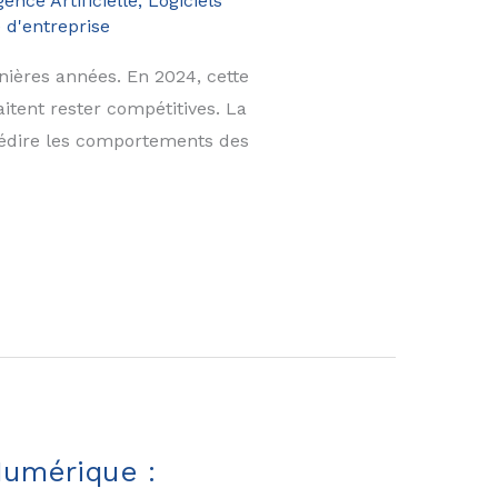
gence Artificielle
,
Logiciels
e d'entreprise
nières années. En 2024, cette
itent rester compétitives. La
prédire les comportements des
Numérique :