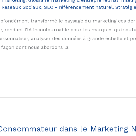
 marketing
,
Glossaire marketing & entrepreneuriat
,
Intelli
,
Reseaux Sociaux
,
SEO - référencement naturel
,
Stratégi
 a profondément transformé le paysage du marketing ces der
e, rendant l’IA incontournable pour les marques qui souha
 personnaliser, analyser des données à grande échelle et 
 façon dont nous abordons la
 Consommateur dans le Marketing 