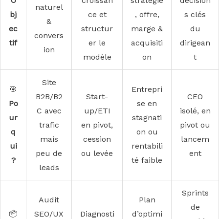
O
croissan
stratégie
décision
naturel
bj
ce et
, offre,
s clés
&
ec
structur
marge &
du
convers
tif
er le
acquisiti
dirigean
ion
modèle
on
t
Site
🎯
Entrepri
B2B/B2
Start-
CEO
Po
se en
C avec
up/ETI
isolé, en
ur
stagnati
trafic
en pivot,
pivot ou
q
on ou
mais
cession
lancem
ui
rentabili
peu de
ou levée
ent
?
té faible
leads
Sprints
Audit
Plan
de
📦
SEO/UX
Diagnosti
d’optimi