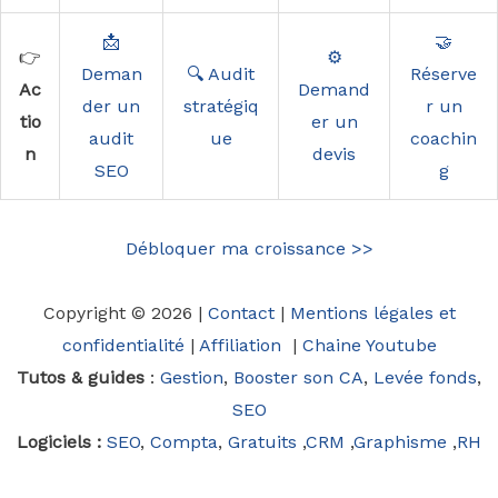
📩
🤝
👉
⚙️
Deman
🔍 Audit
Réserve
Ac
Demand
der un
stratégiq
r un
tio
er un
audit
ue
coachin
n
devis
SEO
g
Débloquer ma croissance >>
Copyright © 2026 |
Contact
|
Mentions légales et
confidentialité
|
Affiliation
|
Chaine Youtube
Tutos & guides
:
Gestion
,
Booster son CA
,
Levée fonds
,
SEO
Logiciels :
SEO
,
Compta
,
Gratuits
,
CRM
,
Graphisme
,
RH