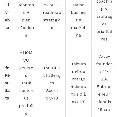
coachin
Li
/conten
c 360° +
sation
g &
vr
u +
roadmap
busines
arbitrag
ab
plan
stratégiq
s &
es
le
d’action
ue
marketi
prioritai
s
ng
res
+110M
7xco-
VU
+sieurs
founder
🧠
généré
+50 CEO
m€ de
/ 11x
Ré
s
challeng
marge
B.A.
su
+50k
és
+sieurs
Entrepr
lta
conten
Score
fois 0 à
eneur
ts
us
9,8/10
xxx k€
depuis
produit
19 ans
s