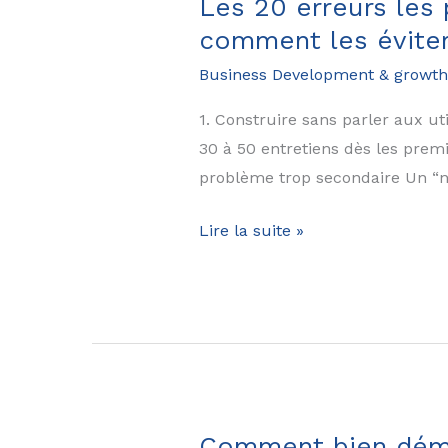
Les 20 erreurs les
comment les éviter
Business Development & growth
1. Construire sans parler aux uti
30 à 50 entretiens dès les premi
problème trop secondaire Un “nice
Les
Lire la suite »
20
erreurs
les
plus
courantes
au
démarrage
Comment bien démar