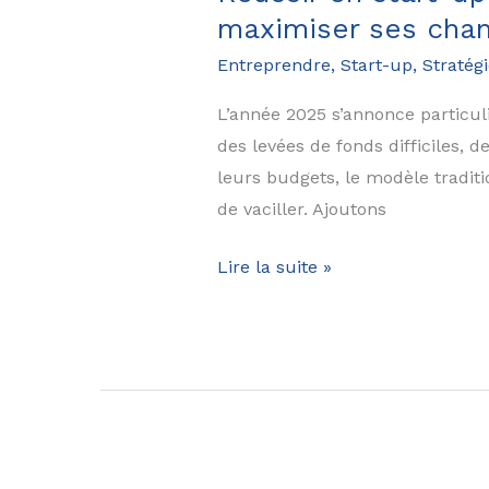
2025
maximiser ses cha
:
Entreprendre
,
Start-up
,
Stratégi
GreenTech,
CleanTech,
L’année 2025 s’annonce particuli
Industrie,
des levées de fonds difficiles, d
FoodTech
leurs budgets, le modèle traditi
et
de vaciller. Ajoutons
Intelligence
Artificielle….
Réussir
Lire la suite »
en
start-
up
en
2025
:
s’adapter