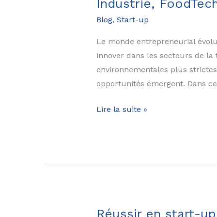
Industrie, FoodTech 
start-
Blog
,
Start-up
up
en
Le monde entrepreneurial évolu
France
innover dans les secteurs de la 
environnementales plus strictes
opportunités émergent. Dans cet
Idées
Lire la suite »
de
business
pour
les
start-
ups
en
Réussir en start-up