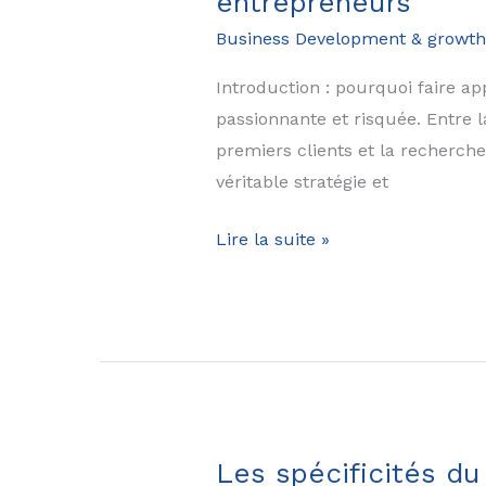
entrepreneurs
entreprise
Business Development & growth
?
Introduction : pourquoi faire a
passionnante et risquée. Entre l
premiers clients et la recherch
véritable stratégie et
Le
Lire la suite »
consultant
start-
up
:
un
accélérateur
de
Les spécificités d