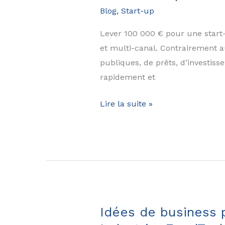
:
Blog
,
Start-up
le
guide
Lever 100 000 € pour une start
stratégique
et multi-canal. Contrairement a
complet
publiques, de prêts, d’investiss
rapidement et
15
Lire la suite »
conseils
pour
lever
100
000
€
pour
Idées de business 
une