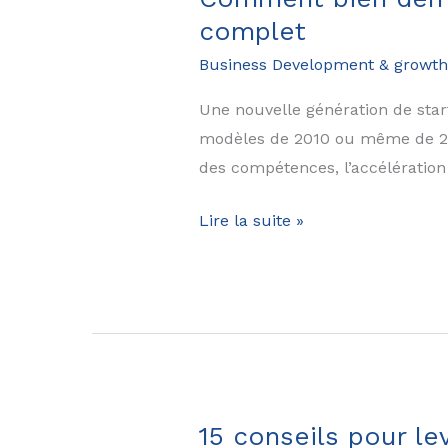
d’une
complet
start-
Business Development & growth
up
(et
Une nouvelle génération de star
comment
modèles de 2010 ou même de 2020
les
des compétences, l’accélération
éviter)
Comment
Lire la suite »
bien
démarrer
une
start-
up
en
2025
15 conseils pour l