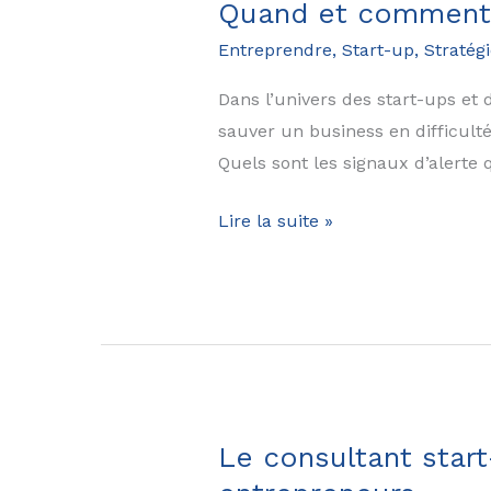
Quand et comment p
à
Entreprendre
,
Start-up
,
Stratégi
un
marché
Dans l’univers des start-ups et d
en
sauver un business en difficulté
crise
Quels sont les signaux d’alerte
et
Quand
maximiser
Lire la suite »
et
ses
comment
chances
pivoter
de
une
succès
start-
up
ou
Le consultant start
une