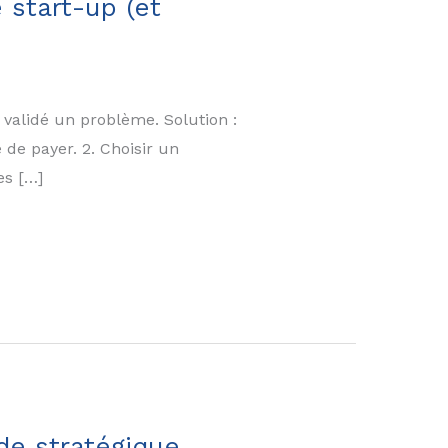
 start-up (et
r validé un problème. Solution :
 de payer. 2. Choisir un
es […]
de stratégique