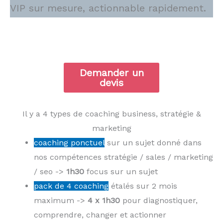
VIP sur mesure, actionnable rapidement.
Demander un
devis
Il y a 4 types de coaching business, stratégie &
marketing
coaching ponctuel
sur un sujet donné dans
nos compétences stratégie / sales / marketing
/ seo ->
1h30
focus sur un sujet
pack de 4 coaching
étalés sur 2 mois
maximum ->
4 x 1h30
pour diagnostiquer,
comprendre, changer et actionner