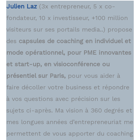
Julien Laz
(3x entrepreneur, 5 x co-
fondateur, 10 x investisseur, +100 million
visiteurs sur ses portails media..) propose
des
capsules de coaching en individuel et
mode opérationnel, pour PME innovantes
et start-up, en visioconférence ou
présentiel sur Paris,
pour vous aider à
faire décoller votre business et répondre
à vos questions avec précision sur les
sujets ci-après. Ma vision à 360 degrés et
mes longues années d’entrepreneuriat me
permettent de vous apporter du coaching