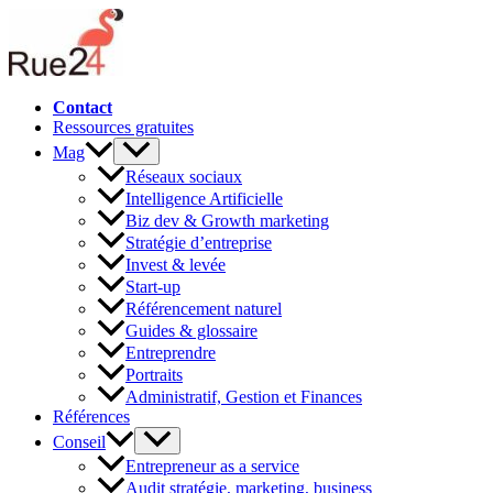
Aller
au
contenu
Contact
Ressources gratuites
Mag
Réseaux sociaux
Intelligence Artificielle
Biz dev & Growth marketing
Stratégie d’entreprise
Invest & levée
Start-up
Référencement naturel
Guides & glossaire
Entreprendre
Portraits
Administratif, Gestion et Finances
Références
Conseil
Entrepreneur as a service
Audit stratégie, marketing, business