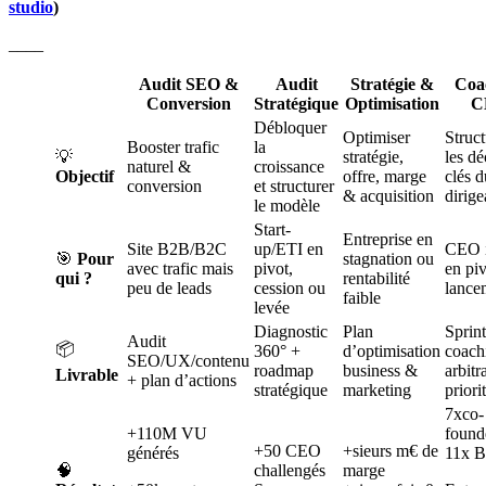
studio
)
____
Audit SEO &
Audit
Stratégie &
Coa
Conversion
Stratégique
Optimisation
C
Débloquer
Optimiser
Struct
Booster trafic
la
💡
stratégie,
les dé
naturel &
croissance
Objectif
offre, marge
clés d
conversion
et structurer
& acquisition
dirige
le modèle
Start-
Entreprise en
Site B2B/B2C
up/ETI en
CEO i
🎯
Pour
stagnation ou
avec trafic mais
pivot,
en pi
qui ?
rentabilité
peu de leads
cession ou
lance
faible
levée
Diagnostic
Plan
Sprint
Audit
📦
360° +
d’optimisation
coach
SEO/UX/contenu
roadmap
business &
arbitr
Livrable
+ plan d’actions
stratégique
marketing
priori
7xco-
+110M VU
founde
+50 CEO
+sieurs m€ de
générés
11x B
🧠
challengés
marge