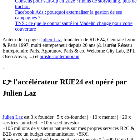
Conseils pour start-up en 2026 : moins de storytelling, plus de
traction
Facebook Ads : pourquoi externaliser la gestion de ses
campagnes ?
TNS : ce que le contrat santé loi Madelin change pour votre
couverture
Auteur de la page :
julien Laz
, fondateur de RUE24, Centrale Lyon
& Paris 1997, multi-entrepreneur depuis 20 ans (& lauréat Réseau
Entreprendre Paris, Agoranov, Paris & co, Welcome City Lab, BPI,
Oseo Anvar, ...) et
artiste contemporain
.
👉 l'accélérateur RUE24 est opéré par
Julien Laz
Julien Laz
est 3 x founder | 5 x co-founder | +10 x mentor | +20 x
services launched | +10 x seed investor
+105 millions de visiteurs naturels sur mes propres services B2C &
B2B avec un budget communication <5K€,
Plusieurs fois contribué largement au passage de 0 à x00 k€ de CA.