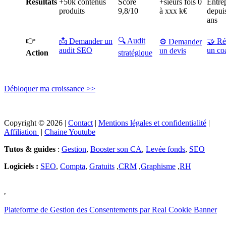
Résultats
+50k contenus
Score
+sieurs fois 0
Entre
produits
9,8/10
à xxx k€
depui
ans
👉
🔍 Audit
📩 Demander un
🤝 Ré
⚙️ Demander
audit SEO
un co
un devis
Action
stratégique
Débloquer ma croissance >>
Copyright © 2026 |
Contact
|
Mentions légales et confidentialité
|
Affiliation
|
Chaine Youtube
Tutos & guides
:
Gestion
,
Booster son CA
,
Levée fonds
,
SEO
Logiciels :
SEO
,
Compta
,
Gratuits
,
CRM
,
Graphisme
,
RH
Plateforme de Gestion des Consentements par Real Cookie Banner