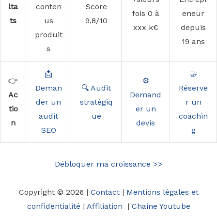
lta
conten
Score
fois 0 à
eneur
ts
us
9,8/10
xxx k€
depuis
produit
19 ans
s
📩
🤝
👉
⚙️
Deman
🔍 Audit
Réserve
Ac
Demand
der un
stratégiq
r un
tio
er un
audit
ue
coachin
n
devis
SEO
g
Débloquer ma croissance >>
Copyright © 2026 |
Contact
|
Mentions légales et
confidentialité
|
Affiliation
|
Chaine Youtube