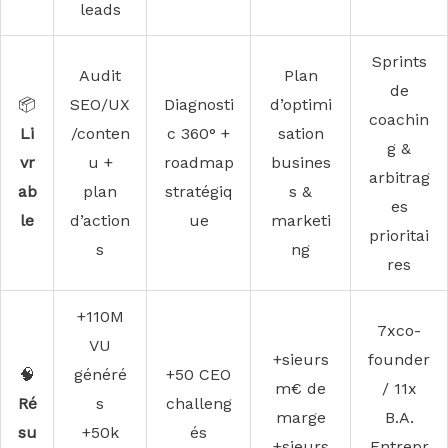
leads
Sprints
Audit
Plan
de
📦
SEO/UX
Diagnosti
d’optimi
coachin
Li
/conten
c 360° +
sation
g &
vr
u +
roadmap
busines
arbitrag
ab
plan
stratégiq
s &
es
le
d’action
ue
marketi
prioritai
s
ng
res
+110M
7xco-
VU
+sieurs
founder
🧠
généré
+50 CEO
m€ de
/ 11x
Ré
s
challeng
marge
B.A.
su
+50k
és
+sieurs
Entrepr