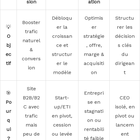
sion
ation
Débloqu
Optimis
Structu
Booster
💡
er la
er
rer les
trafic
O
croissan
stratégie
décision
naturel
bj
ce et
, offre,
s clés
&
ec
structur
marge &
du
convers
tif
er le
acquisiti
dirigean
ion
modèle
on
t
Site
🎯
Entrepri
B2B/B2
Start-
CEO
Po
se en
C avec
up/ETI
isolé, en
ur
stagnati
trafic
en pivot,
pivot ou
q
on ou
mais
cession
lancem
ui
rentabili
peu de
ou levée
ent
?
té faible