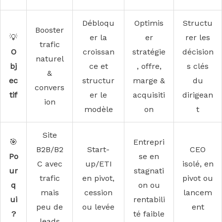
Débloqu
Optimis
Structu
Booster
💡
er la
er
rer les
trafic
O
croissan
stratégie
décision
naturel
bj
ce et
, offre,
s clés
&
ec
structur
marge &
du
convers
tif
er le
acquisiti
dirigean
ion
modèle
on
t
Site
🎯
Entrepri
B2B/B2
Start-
CEO
Po
se en
C avec
up/ETI
isolé, en
ur
stagnati
trafic
en pivot,
pivot ou
q
on ou
mais
cession
lancem
ui
rentabili
peu de
ou levée
ent
?
té faible
leads