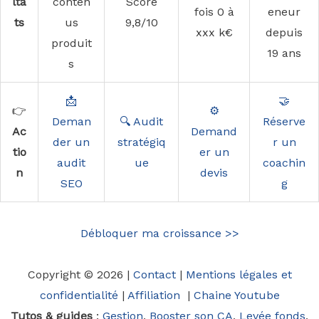
lta
conten
Score
fois 0 à
eneur
ts
us
9,8/10
xxx k€
depuis
produit
19 ans
s
📩
🤝
👉
⚙️
Deman
🔍 Audit
Réserve
Ac
Demand
der un
stratégiq
r un
tio
er un
audit
ue
coachin
n
devis
SEO
g
Débloquer ma croissance >>
Copyright © 2026 |
Contact
|
Mentions légales et
confidentialité
|
Affiliation
|
Chaine Youtube
Tutos & guides
:
Gestion
,
Booster son CA
,
Levée fonds
,