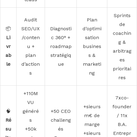
Sprints
Audit
Plan
de
📦
SEO/UX
Diagnosti
d’optimi
coachin
Li
/conten
c 360° +
sation
g &
vr
u +
roadmap
busines
arbitrag
ab
plan
stratégiq
s &
es
le
d’action
ue
marketi
prioritai
s
ng
res
+110M
7xco-
VU
+sieurs
founder
🧠
généré
+50 CEO
m€ de
/ 11x
Ré
s
challeng
marge
B.A.
su
+50k
és
+sieurs
Entrepr