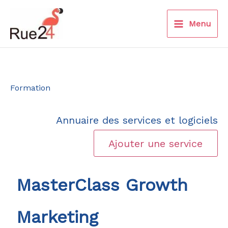
Aller
au
Menu
contenu
Formation
Annuaire des services et logiciels
Ajouter une service
MasterClass Growth
Marketing