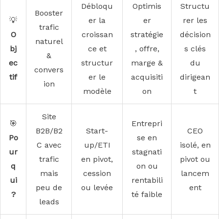
Débloqu
Optimis
Structu
Booster
💡
er la
er
rer les
trafic
O
croissan
stratégie
décision
naturel
bj
ce et
, offre,
s clés
&
ec
structur
marge &
du
convers
tif
er le
acquisiti
dirigean
ion
modèle
on
t
Site
🎯
Entrepri
B2B/B2
Start-
CEO
Po
se en
C avec
up/ETI
isolé, en
ur
stagnati
trafic
en pivot,
pivot ou
q
on ou
mais
cession
lancem
ui
rentabili
peu de
ou levée
ent
?
té faible
leads