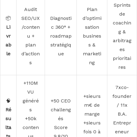
Sprints
Audit
Plan
de
📦
SEO/UX
Diagnosti
d’optimi
coachin
Li
/conten
c 360° +
sation
g &
vr
u +
roadmap
busines
arbitrag
ab
plan
stratégiq
s &
es
le
d’action
ue
marketi
prioritai
s
ng
res
+110M
7xco-
VU
+sieurs
founder
🧠
généré
+50 CEO
m€ de
/ 11x
Ré
s
challeng
marge
B.A.
su
+50k
és
+sieurs
Entrepr
lta
conten
Score
fois 0 à
eneur
ts
us
9,8/10