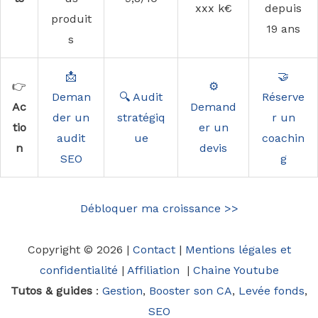
xxx k€
depuis
produit
19 ans
s
📩
🤝
👉
⚙️
Deman
🔍 Audit
Réserve
Ac
Demand
der un
stratégiq
r un
tio
er un
audit
ue
coachin
n
devis
SEO
g
Débloquer ma croissance >>
Copyright © 2026 |
Contact
|
Mentions légales et
confidentialité
|
Affiliation
|
Chaine Youtube
Tutos & guides
:
Gestion
,
Booster son CA
,
Levée fonds
,
SEO