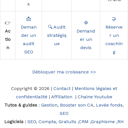
s
📩
🤝
👉
⚙️
Deman
🔍 Audit
Réserve
Ac
Demand
der un
stratégiq
r un
tio
er un
audit
ue
coachin
n
devis
SEO
g
Débloquer ma croissance >>
Copyright © 2026 |
Contact
|
Mentions légales et
confidentialité
|
Affiliation
|
Chaine Youtube
Tutos & guides
:
Gestion
,
Booster son CA
,
Levée fonds
,
SEO
Logiciels :
SEO
,
Compta
,
Gratuits
,
CRM
,
Graphisme
,
RH