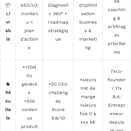
de
📦
SEO/UX
Diagnosti
d’optimi
coachin
Li
/conten
c 360° +
sation
g &
vr
u +
roadmap
busines
arbitrag
ab
plan
stratégiq
s &
es
le
d’action
ue
marketi
prioritai
s
ng
res
+110M
7xco-
VU
+sieurs
founder
🧠
généré
+50 CEO
m€ de
/ 11x
Ré
s
challeng
marge
B.A.
su
+50k
és
+sieurs
Entrepr
lta
conten
Score
fois 0 à
eneur
ts
us
9,8/10
xxx k€
depuis
produit
19 ans