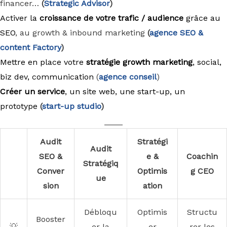
financer…
(
Strategic Advisor
)
Activer la
croissance de votre trafic / audience
grâce au
SEO
, au growth & inbound marketing
(
agence
SEO &
content Factory
)
Mettre en place votre
stratégie growth marketing
, social,
biz dev, communication
(
agence conseil
)
Créer un service
, un site web, une start-up, un
prototype
(
start-up studio
)
____
Audit
Stratégi
Audit
SEO &
e &
Coachin
Stratégiq
Conver
Optimis
g CEO
ue
sion
ation
Débloqu
Optimis
Structu
Booster
💡
er la
er
rer les