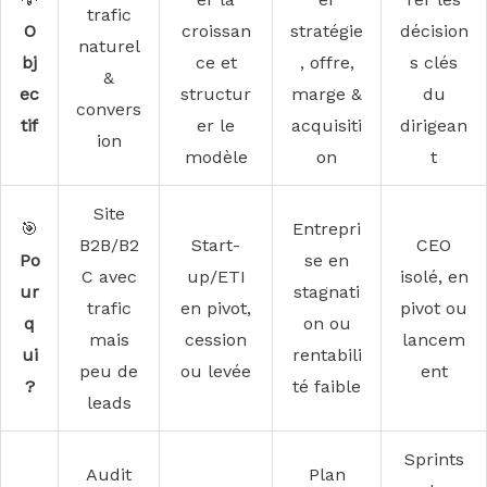
trafic
O
croissan
stratégie
décision
naturel
bj
ce et
, offre,
s clés
&
ec
structur
marge &
du
convers
tif
er le
acquisiti
dirigean
ion
modèle
on
t
Site
🎯
Entrepri
B2B/B2
Start-
CEO
Po
se en
C avec
up/ETI
isolé, en
ur
stagnati
trafic
en pivot,
pivot ou
q
on ou
mais
cession
lancem
ui
rentabili
peu de
ou levée
ent
?
té faible
leads
Sprints
Audit
Plan