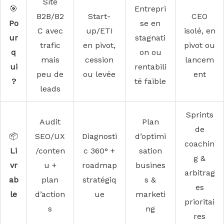
Site
🎯
Entrepri
B2B/B2
Start-
CEO
Po
se en
C avec
up/ETI
isolé, en
ur
stagnati
trafic
en pivot,
pivot ou
q
on ou
mais
cession
lancem
ui
rentabili
peu de
ou levée
ent
?
té faible
leads
Sprints
Audit
Plan
de
📦
SEO/UX
Diagnosti
d’optimi
coachin
Li
/conten
c 360° +
sation
g &
vr
u +
roadmap
busines
arbitrag
ab
plan
stratégiq
s &
es
le
d’action
ue
marketi
prioritai
s
ng
res