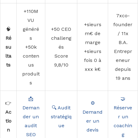
+110M
7xco-
VU
+sieurs
founder
🧠
généré
+50 CEO
m€ de
/ 11x
Ré
s
challeng
marge
B.A.
su
+50k
és
+sieurs
Entrepr
lta
conten
Score
fois 0 à
eneur
ts
us
9,8/10
xxx k€
depuis
produit
19 ans
s
📩
🤝
👉
⚙️
Deman
🔍 Audit
Réserve
Ac
Demand
der un
stratégiq
r un
tio
er un
audit
ue
coachin
n
devis
SEO
g