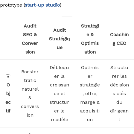
prototype
(
start-up studio
)
____
Audit
Stratégi
Audit
SEO &
e &
Coachin
Stratégiq
Conver
Optimis
g CEO
ue
sion
ation
Débloqu
Optimis
Structu
Booster
💡
er la
er
rer les
trafic
O
croissan
stratégie
décision
naturel
bj
ce et
, offre,
s clés
&
ec
structur
marge &
du
convers
tif
er le
acquisiti
dirigean
ion
modèle
on
t