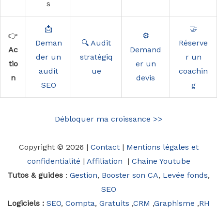
s
📩
🤝
👉
⚙️
Deman
🔍 Audit
Réserve
Ac
Demand
der un
stratégiq
r un
tio
er un
audit
ue
coachin
n
devis
SEO
g
Débloquer ma croissance >>
Copyright © 2026 |
Contact
|
Mentions légales et
confidentialité
|
Affiliation
|
Chaine Youtube
Tutos & guides
:
Gestion
,
Booster son CA
,
Levée fonds
,
SEO
Logiciels :
SEO
,
Compta
,
Gratuits
,
CRM
,
Graphisme
,
RH