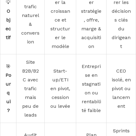
💡
er la
er
rer les
trafic
O
croissan
stratégie
décision
naturel
bj
ce et
, offre,
s clés
&
ec
structur
marge &
du
convers
tif
er le
acquisiti
dirigean
ion
modèle
on
t
Site
🎯
Entrepri
B2B/B2
Start-
CEO
Po
se en
C avec
up/ETI
isolé, en
ur
stagnati
trafic
en pivot,
pivot ou
q
on ou
mais
cession
lancem
ui
rentabili
peu de
ou levée
ent
?
té faible
leads
Sprints
Audit
Plan