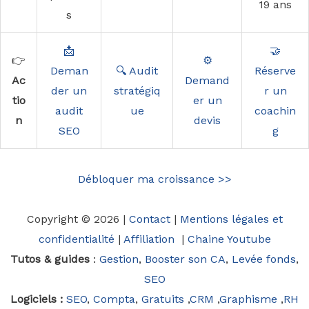
19 ans
s
📩
🤝
👉
⚙️
Deman
🔍 Audit
Réserve
Ac
Demand
der un
stratégiq
r un
tio
er un
audit
ue
coachin
n
devis
SEO
g
Débloquer ma croissance >>
Copyright © 2026 |
Contact
|
Mentions légales et
confidentialité
|
Affiliation
|
Chaine Youtube
Tutos & guides
:
Gestion
,
Booster son CA
,
Levée fonds
,
SEO
Logiciels :
SEO
,
Compta
,
Gratuits
,
CRM
,
Graphisme
,
RH