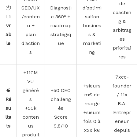
de
📦
SEO/UX
Diagnosti
d’optimi
coachin
Li
/conten
c 360° +
sation
g &
vr
u +
roadmap
busines
arbitrag
ab
plan
stratégiq
s &
es
le
d’action
ue
marketi
prioritai
s
ng
res
+110M
7xco-
VU
+sieurs
founder
🧠
généré
+50 CEO
m€ de
/ 11x
Ré
s
challeng
marge
B.A.
su
+50k
és
+sieurs
Entrepr
lta
conten
Score
fois 0 à
eneur
ts
us
9,8/10
xxx k€
depuis
produit