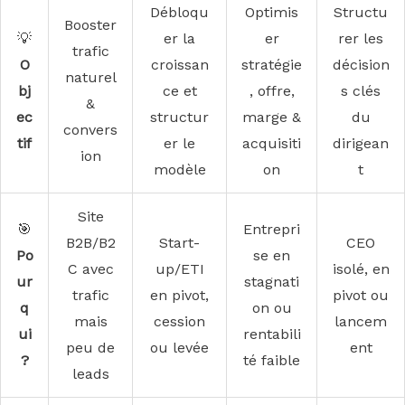
Débloqu
Optimis
Structu
Booster
💡
er la
er
rer les
trafic
O
croissan
stratégie
décision
naturel
bj
ce et
, offre,
s clés
&
ec
structur
marge &
du
convers
tif
er le
acquisiti
dirigean
ion
modèle
on
t
Site
🎯
Entrepri
B2B/B2
Start-
CEO
Po
se en
C avec
up/ETI
isolé, en
ur
stagnati
trafic
en pivot,
pivot ou
q
on ou
mais
cession
lancem
ui
rentabili
peu de
ou levée
ent
?
té faible
leads