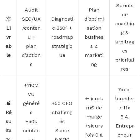
Sprints
Audit
Plan
de
📦
SEO/UX
Diagnosti
d’optimi
coachin
Li
/conten
c 360° +
sation
g &
vr
u +
roadmap
busines
arbitrag
ab
plan
stratégiq
s &
es
le
d’action
ue
marketi
prioritai
s
ng
res
+110M
7xco-
VU
+sieurs
founder
🧠
généré
+50 CEO
m€ de
/ 11x
Ré
s
challeng
marge
B.A.
su
+50k
és
+sieurs
Entrepr
lta
conten
Score
fois 0 à
eneur
ts
us
9,8/10