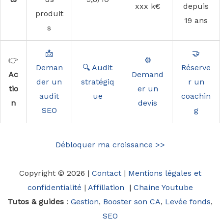
xxx k€
depuis
produit
19 ans
s
📩
🤝
👉
⚙️
Deman
🔍 Audit
Réserve
Ac
Demand
der un
stratégiq
r un
tio
er un
audit
ue
coachin
n
devis
SEO
g
Débloquer ma croissance >>
Copyright © 2026 |
Contact
|
Mentions légales et
confidentialité
|
Affiliation
|
Chaine Youtube
Tutos & guides
:
Gestion
,
Booster son CA
,
Levée fonds
,
SEO