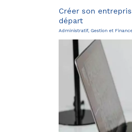
la
Créer son entrepris
boîte
départ
à
Administratif, Gestion et Financ
outils
pour
automatiser
une
startup
de
A
à
Z