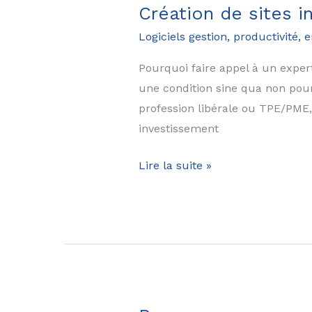
automatiser
Création de sites i
la
Logiciels gestion, productivité, 
croissance
d’une
Pourquoi faire appel à un expert
startup
une condition sine qua non pour 
en
profession libérale ou TPE/PME, 
2026
investissement
Création
Lire la suite »
de
sites
internet
dans
les
Yvelines
(78)