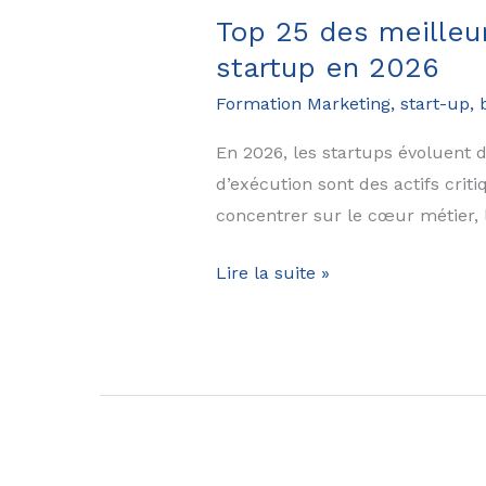
2026
Top 25 des meilleu
?
startup en 2026
Le
Formation Marketing, start-up, 
comparatif
complet
En 2026, les startups évoluent 
(GPT-
d’exécution sont des actifs criti
4,
concentrer sur le cœur métier, l
Claude,
Mistral,
Top
Lire la suite »
Gemini,
25
Llama…)
des
meilleurs
outils
SaaS
pour