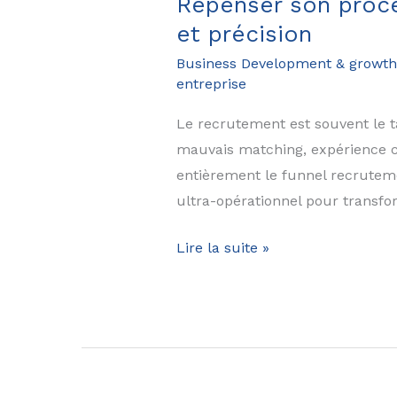
Repenser son proces
et précision
Business Development & growth
entreprise
Le recrutement est souvent le ta
mauvais matching, expérience ca
entièrement le funnel recrutement
ultra-opérationnel pour transf
Repenser
Lire la suite »
son
process
de
recrutement
grâce