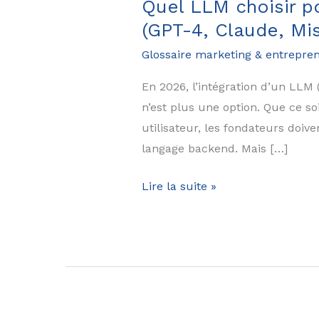
Quel LLM choisir p
(GPT-4, Claude, Mi
Glossaire marketing & entrepren
En 2026, l’intégration d’un LLM 
n’est plus une option. Que ce s
utilisateur, les fondateurs doiv
langage backend. Mais […]
Quel
Lire la suite »
LLM
choisir
pour
votre
startup
en