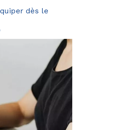
équiper dès le
e