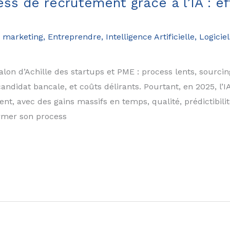
s de recrutement grâce à l’IA : eff
 marketing
,
Entreprendre
,
Intelligence Artificielle
,
Logiciel
lon d’Achille des startups et PME : process lents, sourcing
ndidat bancale, et coûts délirants. Pourtant, en 2025, l’
, avec des gains massifs en temps, qualité, prédictibilité 
ormer son process