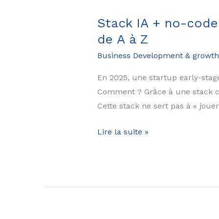
à
l’IA
Stack IA + no-code 
:
de A à Z
efficacité,
Business Development & growth
scalabilité
et
En 2025, une startup early-stag
précision
Comment ? Grâce à une stack co
Cette stack ne sert pas à « joue
Stack
Lire la suite »
IA
+
no-
code
2025
: