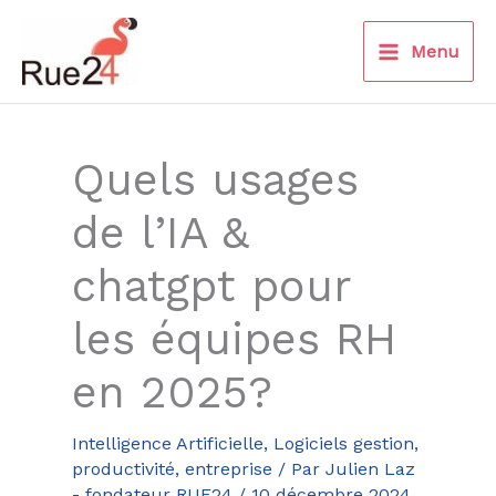
Aller
au
Menu
contenu
Quels usages
de l’IA &
chatgpt pour
les équipes RH
en 2025?
Intelligence Artificielle
,
Logiciels gestion,
productivité, entreprise
/ Par
Julien Laz
- fondateur RUE24
/
10 décembre 2024