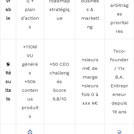
vr
u +
roadmap
busines
arbitrag
ab
plan
stratégiq
s &
es
le
d’action
ue
marketi
prioritai
s
ng
res
+110M
7xco-
VU
+sieurs
founder
🧠
généré
+50 CEO
m€ de
/ 11x
Ré
s
challeng
marge
B.A.
su
+50k
és
+sieurs
Entrepr
lta
conten
Score
fois 0 à
eneur
ts
us
9,8/10
xxx k€
depuis
produit
19 ans
s
📩
🤝