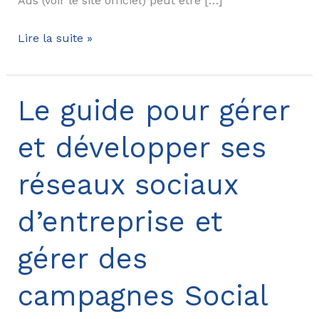
Ads (voir le site officiel) peut être […]
Guide
Lire la suite »
Youtube
Ads
:
Le guide pour gérer
conseils,
et développer ses
risques,
techniques
réseaux sociaux
d’achat,
key-
d’entreprise et
words…
gérer des
campagnes Social