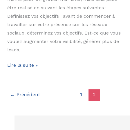
être réalisé en suivant les étapes suivantes :
Définissez vos objectifs : avant de commencer à
travailler sur votre présence sur les réseaux
sociaux, déterminez vos objectifs. Est-ce que vous
voulez augmenter votre visibilité, générer plus de
leads,
Comment
Lire la suite »
faire
grossir
ses
←
Précédent
1
2
réseaux
sociaux
d’entreprise?
On