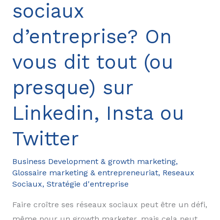
sociaux
vendre
sur
d’entreprise? On
les
réseaux
vous dit tout (ou
sociaux
en
presque) sur
B2B?
Linkedin, Insta ou
Twitter
Business Development & growth marketing
,
Glossaire marketing & entrepreneuriat
,
Reseaux
Sociaux
,
Stratégie d'entreprise
Faire croître ses réseaux sociaux peut être un défi,
même pour un growth marketer, mais cela peut