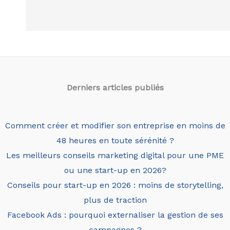
vous
dit
tout
(ou
presque)
sur
Derniers articles
publiés
Linkedin,
Insta
ou
Comment créer et modifier son entreprise en moins de
Twitter
48 heures en toute sérénité ?
Les meilleurs conseils marketing digital pour une PME
ou une start-up en 2026?
Conseils pour start-up en 2026 : moins de storytelling,
plus de traction
Facebook Ads : pourquoi externaliser la gestion de ses
campagnes ?