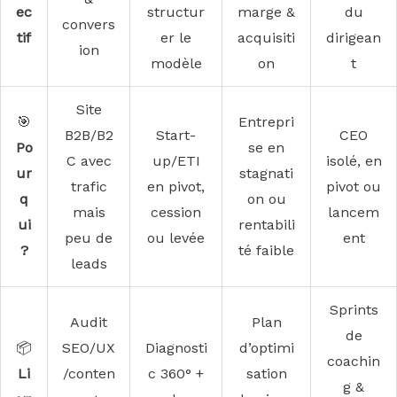
ec
structur
marge &
du
convers
tif
er le
acquisiti
dirigean
ion
modèle
on
t
Site
🎯
Entrepri
B2B/B2
Start-
CEO
Po
se en
C avec
up/ETI
isolé, en
ur
stagnati
trafic
en pivot,
pivot ou
q
on ou
mais
cession
lancem
ui
rentabili
peu de
ou levée
ent
?
té faible
leads
Sprints
Audit
Plan
de
📦
SEO/UX
Diagnosti
d’optimi
coachin
Li
/conten
c 360° +
sation
g &