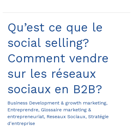
guide
pour
gérer
Qu’est ce que le
et
social selling?
développer
ses
Comment vendre
réseaux
sociaux
sur les réseaux
d’entreprise
et
sociaux en B2B?
gérer
des
Business Development & growth marketing
,
campagnes
Entreprendre
,
Glossaire marketing &
entrepreneuriat
,
Reseaux Sociaux
,
Stratégie
Social
d'entreprise
Ads