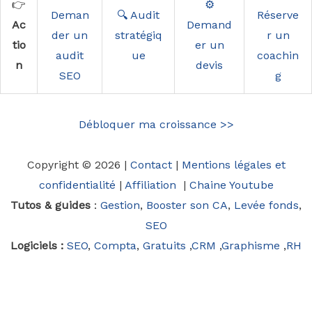
👉
⚙️
Deman
🔍 Audit
Réserve
Ac
Demand
der un
stratégiq
r un
tio
er un
audit
ue
coachin
n
devis
SEO
g
Débloquer ma croissance >>
Copyright © 2026 |
Contact
|
Mentions légales et
confidentialité
|
Affiliation
|
Chaine Youtube
Tutos & guides
:
Gestion
,
Booster son CA
,
Levée fonds
,
SEO
Logiciels :
SEO
,
Compta
,
Gratuits
,
CRM
,
Graphisme
,
RH