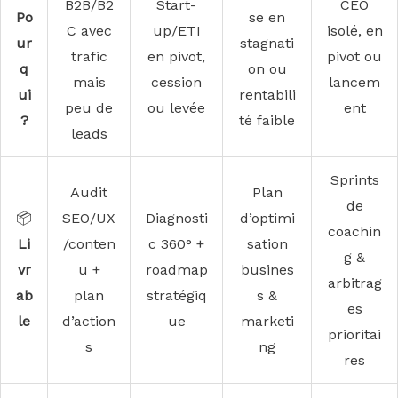
B2B/B2
Start-
CEO
Po
se en
C avec
up/ETI
isolé, en
ur
stagnati
trafic
en pivot,
pivot ou
q
on ou
mais
cession
lancem
ui
rentabili
peu de
ou levée
ent
?
té faible
leads
Sprints
Audit
Plan
de
📦
SEO/UX
Diagnosti
d’optimi
coachin
Li
/conten
c 360° +
sation
g &
vr
u +
roadmap
busines
arbitrag
ab
plan
stratégiq
s &
es
le
d’action
ue
marketi
prioritai
s
ng
res