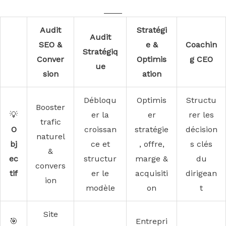
____
Audit
Stratégi
Audit
SEO &
e &
Coachin
Stratégiq
Conver
Optimis
g CEO
ue
sion
ation
Débloqu
Optimis
Structu
Booster
💡
er la
er
rer les
trafic
O
croissan
stratégie
décision
naturel
bj
ce et
, offre,
s clés
&
ec
structur
marge &
du
convers
tif
er le
acquisiti
dirigean
ion
modèle
on
t
Site
🎯
Entrepri