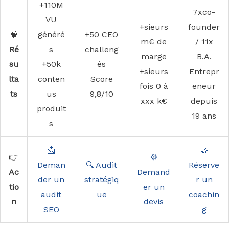
+110M
7xco-
VU
+sieurs
founder
🧠
généré
+50 CEO
m€ de
/ 11x
Ré
s
challeng
marge
B.A.
su
+50k
és
+sieurs
Entrepr
lta
conten
Score
fois 0 à
eneur
ts
us
9,8/10
xxx k€
depuis
produit
19 ans
s
📩
🤝
👉
⚙️
Deman
🔍 Audit
Réserve
Ac
Demand
der un
stratégiq
r un
tio
er un
audit
ue
coachin
n
devis
SEO
g