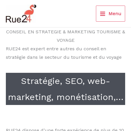
Aller
au
Menu
contenu
CONSEIL EN STRATEGIE & MARKETING TOURISME &
VOYAGE
RUE24 est expert entre autres du conseil en
stratégie dans le secteur du tourisme et du voyage
Stratégie, SEO, web-
marketing, monétisation,…
RUE24 dispose d’une forte expérience de plus de 10