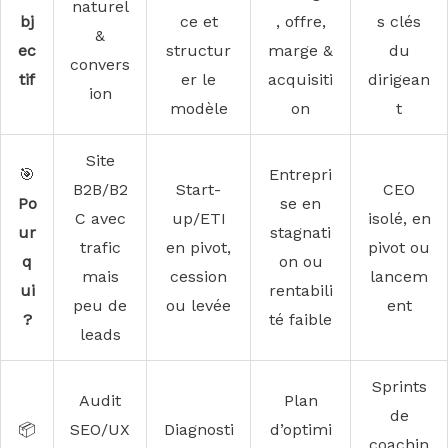
naturel
bj
ce et
, offre,
s clés
&
ec
structur
marge &
du
convers
tif
er le
acquisiti
dirigean
ion
modèle
on
t
Site
🎯
Entrepri
B2B/B2
Start-
CEO
Po
se en
C avec
up/ETI
isolé, en
ur
stagnati
trafic
en pivot,
pivot ou
q
on ou
mais
cession
lancem
ui
rentabili
peu de
ou levée
ent
?
té faible
leads
Sprints
Audit
Plan
de
📦
SEO/UX
Diagnosti
d’optimi
coachin