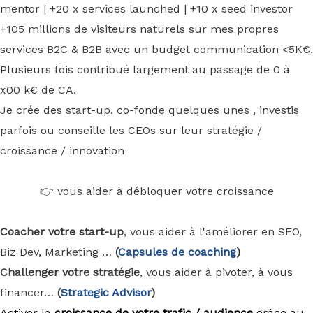
mentor | +20 x services launched | +10 x seed investor
+105 millions de visiteurs naturels sur mes propres
services B2C & B2B avec un budget communication <5K€,
Plusieurs fois contribué largement au passage de 0 à
x00 k€ de CA.
Je crée des start-up, co-fonde quelques unes , investis
parfois ou conseille les CEOs sur leur stratégie /
croissance / innovation
👉 vous aider à débloquer votre croissance
Coacher votre start-up
, vous aider à l'améliorer en SEO,
Biz Dev, Marketing …
(
Capsules de coaching
)
Challenger votre stratégie
, vous aider à pivoter, à vous
financer…
(
Strategic Advisor
)
Activer la
croissance de votre trafic / audience
grâce au