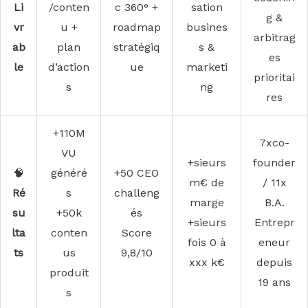
Li
/conten
c 360° +
sation
g &
vr
u +
roadmap
busines
arbitrag
ab
plan
stratégiq
s &
es
le
d’action
ue
marketi
prioritai
s
ng
res
+110M
7xco-
VU
+sieurs
founder
🧠
généré
+50 CEO
m€ de
/ 11x
Ré
s
challeng
marge
B.A.
su
+50k
és
+sieurs
Entrepr
lta
conten
Score
fois 0 à
eneur
ts
us
9,8/10
xxx k€
depuis
produit
19 ans
s