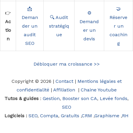
📩
🤝
👉
⚙️
Deman
🔍 Audit
Réserve
Ac
Demand
der un
stratégiq
r un
tio
er un
audit
ue
coachin
n
devis
SEO
g
Débloquer ma croissance >>
Copyright © 2026 |
Contact
|
Mentions légales et
confidentialité
|
Affiliation
|
Chaine Youtube
Tutos & guides
:
Gestion
,
Booster son CA
,
Levée fonds
,
SEO
Logiciels :
SEO
,
Compta
,
Gratuits
,
CRM
,
Graphisme
,
RH