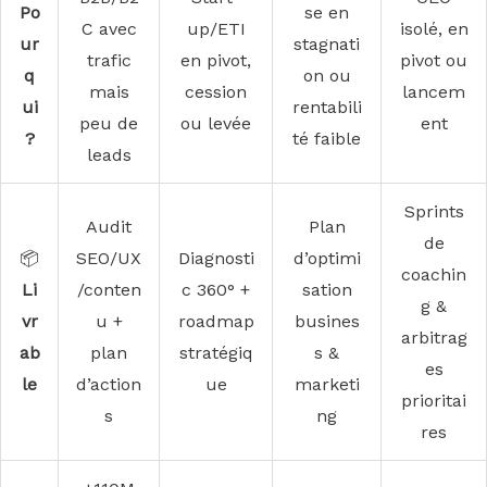
Po
se en
C avec
up/ETI
isolé, en
ur
stagnati
trafic
en pivot,
pivot ou
q
on ou
mais
cession
lancem
ui
rentabili
peu de
ou levée
ent
?
té faible
leads
Sprints
Audit
Plan
de
📦
SEO/UX
Diagnosti
d’optimi
coachin
Li
/conten
c 360° +
sation
g &
vr
u +
roadmap
busines
arbitrag
ab
plan
stratégiq
s &
es
le
d’action
ue
marketi
prioritai
s
ng
res