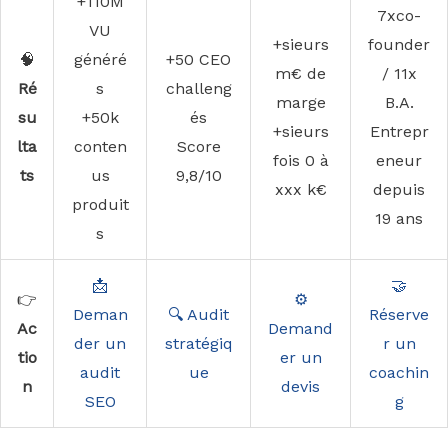
+110M
7xco-
VU
+sieurs
founder
🧠
généré
+50 CEO
m€ de
/ 11x
Ré
s
challeng
marge
B.A.
su
+50k
és
+sieurs
Entrepr
lta
conten
Score
fois 0 à
eneur
ts
us
9,8/10
xxx k€
depuis
produit
19 ans
s
📩
🤝
👉
⚙️
Deman
🔍 Audit
Réserve
Ac
Demand
der un
stratégiq
r un
tio
er un
audit
ue
coachin
n
devis
SEO
g