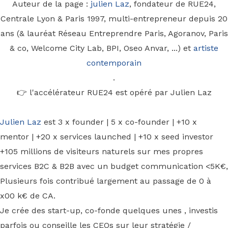
Auteur de la page :
julien Laz
, fondateur de RUE24,
Centrale Lyon & Paris 1997, multi-entrepreneur depuis 20
ans (& lauréat Réseau Entreprendre Paris, Agoranov, Paris
& co, Welcome City Lab, BPI, Oseo Anvar, ...) et
artiste
contemporain
.
👉 l'accélérateur RUE24 est opéré par Julien Laz
Julien Laz
est 3 x founder | 5 x co-founder | +10 x
mentor | +20 x services launched | +10 x seed investor
+105 millions de visiteurs naturels sur mes propres
services B2C & B2B avec un budget communication <5K€,
Plusieurs fois contribué largement au passage de 0 à
x00 k€ de CA.
Je crée des start-up, co-fonde quelques unes , investis
parfois ou conseille les CEOs sur leur stratégie /