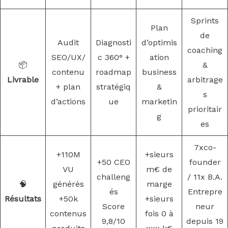
Sprints
Plan
de
Audit
Diagnosti
d’optimis
coaching
SEO/UX/
c 360° +
ation
📦
&
contenu
roadmap
business
Livrable
arbitrage
+ plan
stratégiq
&
s
d’actions
ue
marketin
prioritair
g
es
7xco-
+110M
+sieurs
+50 CEO
founder
VU
m€ de
challeng
/ 11x B.A.
🧠
générés
marge
és
Entrepre
Résultats
+50k
+sieurs
Score
neur
contenus
fois 0 à
9,8/10
depuis 19