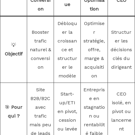
Conversi
Optimisa
CEO
ue
on
tion
Débloqu
Optimise
Booster
er la
r
Structur
trafic
croissan
stratégie,
er les
💡
naturel &
ce et
offre,
décisions
Objectif
conversi
structur
marge &
clés du
on
er le
acquisiti
dirigeant
modèle
on
Site
Entrepris
Start-
CEO
B2B/B2C
e en
up/ETI
isolé, en
🎯
Pour
avec
stagnatio
en pivot,
pivot ou
qui ?
trafic
n ou
cession
lanceme
mais peu
rentabilit
ou levée
nt
de leads
é faible