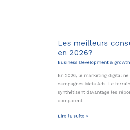
modifier
son
entreprise
en
moins
Les meilleurs cons
de
en 2026?
48
Business Development & growth
heures
en
En 2026, le marketing digital ne
toute
campagnes Meta Ads. Le terrain 
sérénité
synthétisent davantage les répon
?
comparent
Les
Lire la suite »
meilleurs