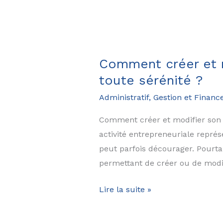
Comment créer et m
toute sérénité ?
Administratif, Gestion et Financ
Comment créer et modifier son e
activité entrepreneuriale repré
peut parfois décourager. Pourtan
permettant de créer ou de modif
Comment
Lire la suite »
créer
et