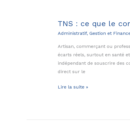
la
gestion
de
TNS : ce que le co
ses
Administratif, Gestion et Financ
campagnes
?
Artisan, commerçant ou profession
écarts réels, surtout en santé 
indépendant de souscrire des co
direct sur le
TNS
Lire la suite »
:
ce
que
le
contrat