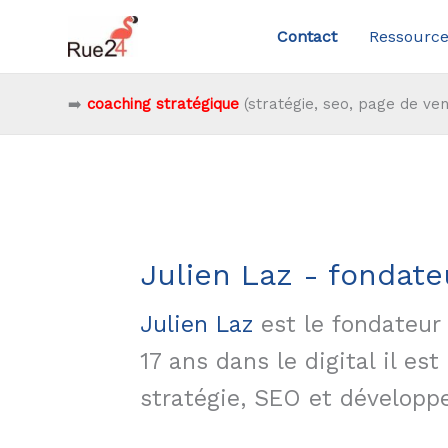
Aller
Contact
Ressource
au
contenu
➡️
coaching stratégique
(stratégie, seo, page de ven
Julien Laz - fondat
Julien Laz
est le fondateur 
17 ans dans le digital il es
stratégie, SEO et dévelop