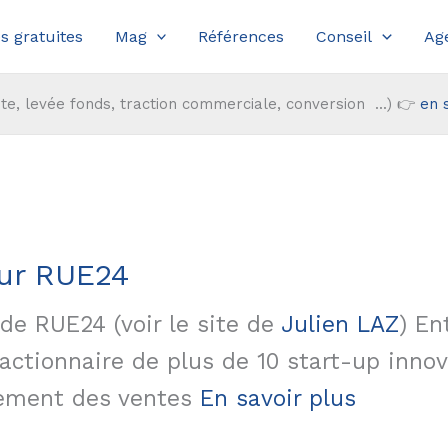
s gratuites
Mag
Références
Conseil
Ag
te, levée fonds, traction commerciale, conversion ...) 👉
en 
eur RUE24
de RUE24 (voir le site de
Julien LAZ
) En
t actionnaire de plus de 10 start-up inno
pement des ventes
En savoir plus