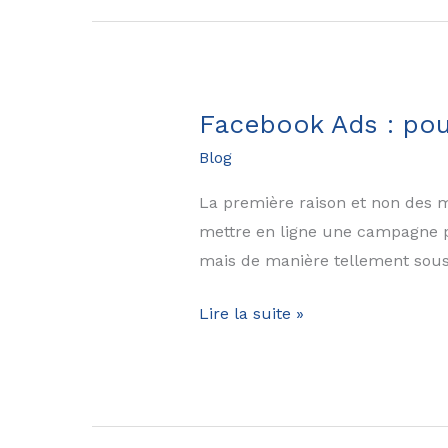
en
2026
:
moins
Facebook Ads : pou
de
Blog
storytelling,
plus
La première raison et non des m
de
mettre en ligne une campagne pou
traction
mais de manière tellement sous-
Facebook
Lire la suite »
Ads
:
pourquoi
externaliser