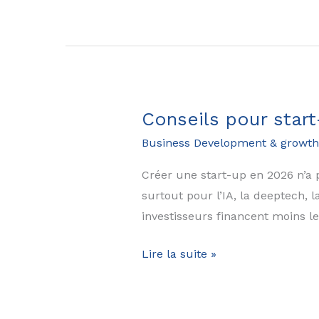
conseils
marketing
digital
pour
une
PME
Conseils pour start
ou
Business Development & growth
une
start-
Créer une start-up en 2026 n’a p
up
surtout pour l’IA, la deeptech, l
en
investisseurs financent moins l
2026?
Conseils
Lire la suite »
pour
start-
up