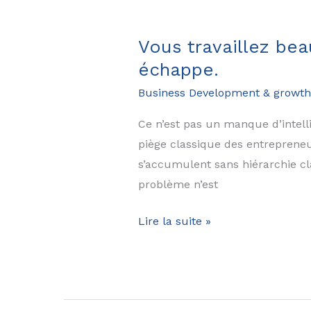
santé
loi
Vous travaillez be
Madelin
échappe.
change
Business Development & growth
pour
votre
Ce n’est pas un manque d’intell
couverture
piège classique des entreprene
s’accumulent sans hiérarchie clai
problème n’est
Vous
Lire la suite »
travaillez
beaucoup,
mais
le