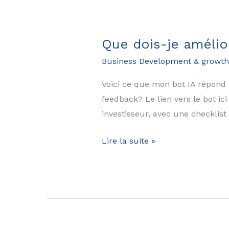
vrai
problème
de
Que dois-je amélio
votre
Business Development & growth
business
vous
Voici ce que mon bot IA répond
échappe.
feedback? Le lien vers le bot ic
investisseur, avec une checklist
Que
Lire la suite »
dois-
je
améliorer
dans
mon