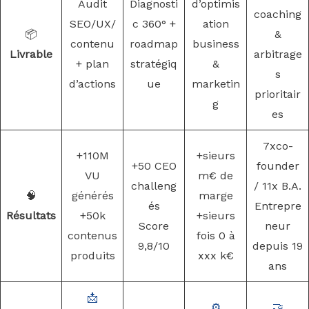
Audit
Diagnosti
d’optimis
coaching
SEO/UX/
c 360° +
ation
📦
&
contenu
roadmap
business
Livrable
arbitrage
+ plan
stratégiq
&
s
d’actions
ue
marketin
prioritair
g
es
7xco-
+110M
+sieurs
+50 CEO
founder
VU
m€ de
challeng
/ 11x B.A.
🧠
générés
marge
és
Entrepre
Résultats
+50k
+sieurs
Score
neur
contenus
fois 0 à
9,8/10
depuis 19
produits
xxx k€
ans
📩
⚙️
🤝