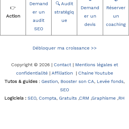
Demand
🔍 Audit
👉
Demand
Réserver
er un
stratégiq
Action
er un
un
audit
ue
devis
coaching
SEO
Débloquer ma croissance >>
Copyright © 2026 |
Contact
|
Mentions légales et
confidentialité
|
Affiliation
|
Chaine Youtube
Tutos & guides
:
Gestion
,
Booster son CA
,
Levée fonds
,
SEO
Logiciels :
SEO
,
Compta
,
Gratuits
,
CRM
,
Graphisme
,
RH