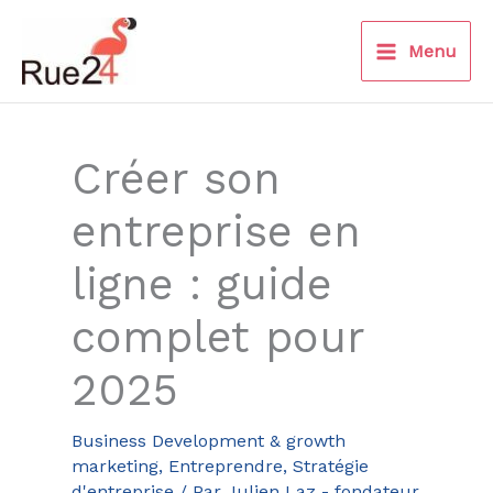
Aller
au
Menu
contenu
Créer son
entreprise en
ligne : guide
complet pour
2025
Business Development & growth
marketing
,
Entreprendre
,
Stratégie
d'entreprise
/ Par
Julien Laz - fondateur