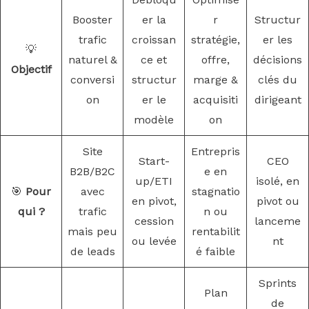
Booster
er la
r
Structur
trafic
croissan
stratégie,
er les
💡
naturel &
ce et
offre,
décisions
Objectif
conversi
structur
marge &
clés du
on
er le
acquisiti
dirigeant
modèle
on
Site
Entrepris
Start-
CEO
B2B/B2C
e en
up/ETI
isolé, en
🎯
Pour
avec
stagnatio
en pivot,
pivot ou
qui ?
trafic
n ou
cession
lanceme
mais peu
rentabilit
ou levée
nt
de leads
é faible
Sprints
Plan
de