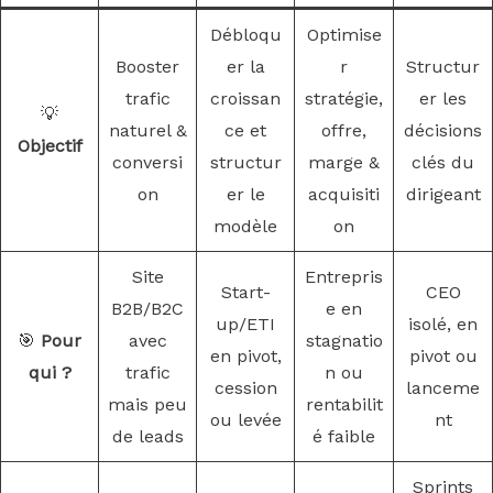
Débloqu
Optimise
Booster
er la
r
Structur
trafic
croissan
stratégie,
er les
💡
naturel &
ce et
offre,
décisions
Objectif
conversi
structur
marge &
clés du
on
er le
acquisiti
dirigeant
modèle
on
Site
Entrepris
Start-
CEO
B2B/B2C
e en
up/ETI
isolé, en
🎯
Pour
avec
stagnatio
en pivot,
pivot ou
qui ?
trafic
n ou
cession
lanceme
mais peu
rentabilit
ou levée
nt
de leads
é faible
Sprints