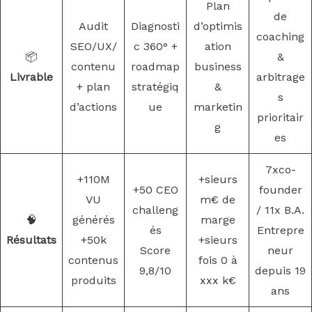
Plan
de
Audit
Diagnosti
d’optimis
coaching
SEO/UX/
c 360° +
ation
📦
&
contenu
roadmap
business
Livrable
arbitrage
+ plan
stratégiq
&
s
d’actions
ue
marketin
prioritair
g
es
7xco-
+110M
+sieurs
+50 CEO
founder
VU
m€ de
challeng
/ 11x B.A.
🧠
générés
marge
és
Entrepre
Résultats
+50k
+sieurs
Score
neur
contenus
fois 0 à
9,8/10
depuis 19
produits
xxx k€
ans