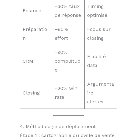
+30% taux
Timing
Relance
de réponse
optimisé
Préparatio
–80%
Focus sur
n
effort
closing
+90%
Fiabilité
CRM
complétud
data
e
Argumenta
+20% win
Closing
ire +
rate
alertes
4. Méthodologie de déploiement
Étape 1 : cartographie du cycle de vente