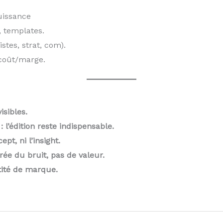
uissance
, templates.
stes, strat, com).
coût/marge.
isibles.
 l’édition reste indispensable.
ept, ni l’insight.
rée du bruit, pas de valeur.
tité de marque.