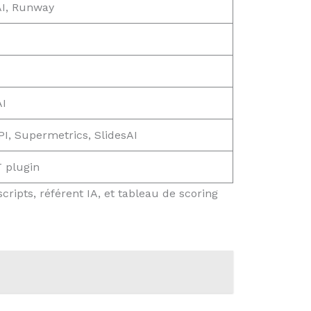
AI, Runway
AI
I, Supermetrics, SlidesAI
T plugin
cripts, référent IA, et tableau de scoring