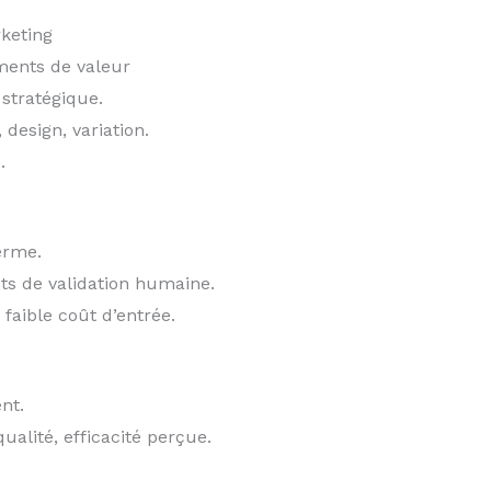
keting
ments de valeur
stratégique.
 design, variation.
.
erme.
nts de validation humaine.
 faible coût d’entrée.
nt.
alité, efficacité perçue.