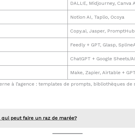
DALL·E, Midjourney, Canva 
Notion AI, Taplio, Ocoya
Copy.ai, Jasper, PromptHub
Feedly + GPT, Glasp, Spline
ChatGPT + Google Sheets/AP
Make, Zapier, Airtable + GP
nterne à l’agence : templates de prompts, bibliothèques de s
e qui peut faire un raz de marée?