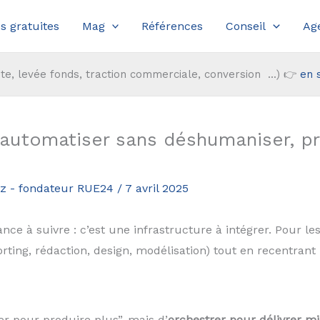
s gratuites
Mag
Références
Conseil
Ag
te, levée fonds, traction commerciale, conversion ...) 👉
en 
 automatiser sans déshumaniser, pr
az - fondateur RUE24
/
7 avril 2025
ndance à suivre : c’est une infrastructure à intégrer. Pour 
reporting, rédaction, design, modélisation) tout en recentran
er pour produire plus”, mais d’
orchestrer pour délivrer mi