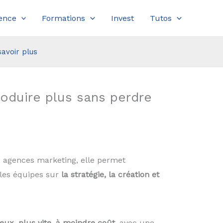
ence
Formations
Invest
Tutos
savoir plus
oduire plus sans perdre
les agences marketing, elle permet
t les équipes sur
la stratégie, la création et
eux, plus vite, à moindre coût
, avec une