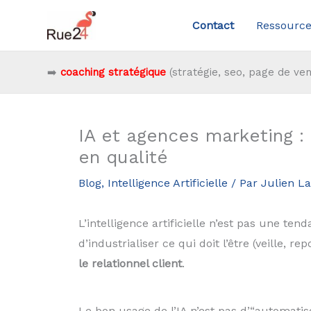
Aller
Contact
Ressource
au
contenu
➡️
coaching stratégique
(stratégie, seo, page de ven
IA et agences marketing :
en qualité
Blog
,
Intelligence Artificielle
/ Par
Julien L
L’intelligence artificielle n’est pas une te
d’industrialiser ce qui doit l’être (veille, 
le relationnel client
.
Le bon usage de l’IA n’est pas d’“automatis