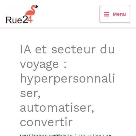
Aller
au
Menu
contenu
IA et secteur du
voyage :
hyperpersonnali
ser,
automatiser,
convertir