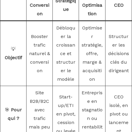
Stratégiq
Conversi
Optimisa
CEO
ue
on
tion
Débloqu
Optimise
Booster
er la
r
Structur
trafic
croissan
stratégie,
er les
💡
naturel &
ce et
offre,
décisions
Objectif
conversi
structur
marge &
clés du
on
er le
acquisiti
dirigeant
modèle
on
Site
Entrepris
Start-
CEO
B2B/B2C
e en
up/ETI
isolé, en
🎯
Pour
avec
stagnatio
en pivot,
pivot ou
qui ?
trafic
n ou
cession
lanceme
mais peu
rentabilit
ou levée
nt