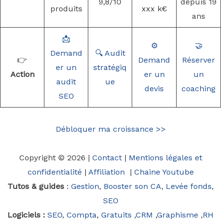
9,8/10
depuis 19
produits
xxx k€
ans
📩
⚙️
🤝
Demand
🔍 Audit
👉
Demand
Réserver
er un
stratégiq
Action
er un
un
audit
ue
devis
coaching
SEO
Débloquer ma croissance >>
Copyright © 2026 |
Contact
|
Mentions légales et
confidentialité
|
Affiliation
|
Chaine Youtube
Tutos & guides
:
Gestion
,
Booster son CA
,
Levée fonds
,
SEO
Logiciels :
SEO
,
Compta
,
Gratuits
,
CRM
,
Graphisme
,
RH