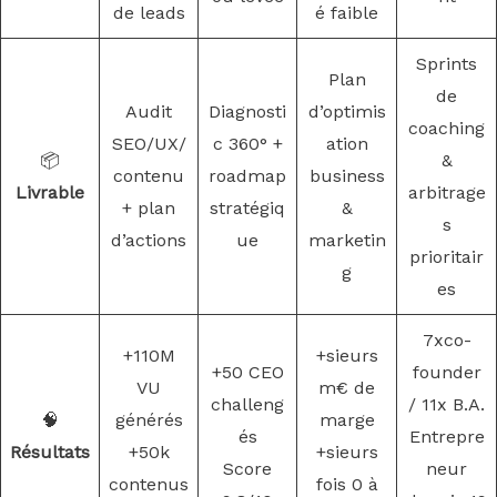
de leads
é faible
Sprints
Plan
de
Audit
Diagnosti
d’optimis
coaching
SEO/UX/
c 360° +
ation
📦
&
contenu
roadmap
business
Livrable
arbitrage
+ plan
stratégiq
&
s
d’actions
ue
marketin
prioritair
g
es
7xco-
+110M
+sieurs
+50 CEO
founder
VU
m€ de
challeng
/ 11x B.A.
🧠
générés
marge
és
Entrepre
Résultats
+50k
+sieurs
Score
neur
contenus
fois 0 à