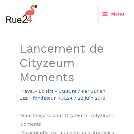
Aller
au
Menu
contenu
Lancement de
Cityzeum
Moments
Travel - Loisirs - Culture
/ Par
Julien
Laz - fondateur RUE24
/
22 juin 2018
Nous lançons pour Cityzeum : Cityzeum
Moments
L’expérientiel est au coeur des stratégies