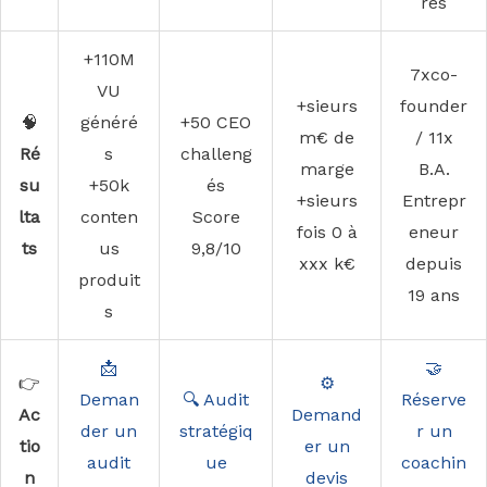
res
+110M
7xco-
VU
+sieurs
founder
🧠
généré
+50 CEO
m€ de
/ 11x
Ré
s
challeng
marge
B.A.
su
+50k
és
+sieurs
Entrepr
lta
conten
Score
fois 0 à
eneur
ts
us
9,8/10
xxx k€
depuis
produit
19 ans
s
📩
🤝
👉
⚙️
Deman
🔍 Audit
Réserve
Ac
Demand
der un
stratégiq
r un
tio
er un
audit
ue
coachin
n
devis