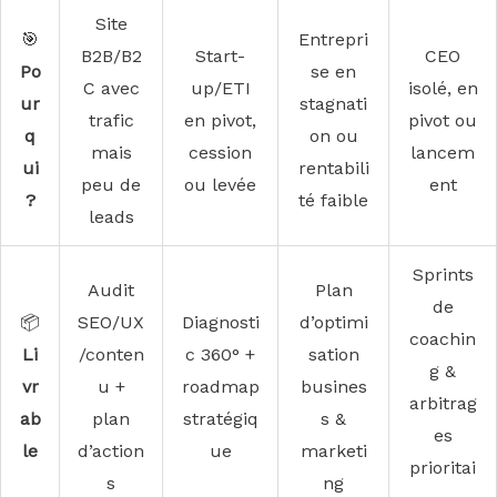
Site
🎯
Entrepri
B2B/B2
Start-
CEO
Po
se en
C avec
up/ETI
isolé, en
ur
stagnati
trafic
en pivot,
pivot ou
q
on ou
mais
cession
lancem
ui
rentabili
peu de
ou levée
ent
?
té faible
leads
Sprints
Audit
Plan
de
📦
SEO/UX
Diagnosti
d’optimi
coachin
Li
/conten
c 360° +
sation
g &
vr
u +
roadmap
busines
arbitrag
ab
plan
stratégiq
s &
es
le
d’action
ue
marketi
prioritai
s
ng