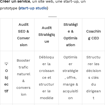
Créer un service
, un site web, une start-up, un
prototype
(
start-up studio
)
____
Audit
Stratégi
Audit
SEO &
e &
Coachin
Stratégiq
Conver
Optimis
g CEO
ue
sion
ation
Débloqu
Optimis
Structu
Booster
💡
er la
er
rer les
trafic
O
croissan
stratégie
décision
naturel
bj
ce et
, offre,
s clés
&
ec
structur
marge &
du
convers
tif
er le
acquisiti
dirigean
ion
modèle
on
t