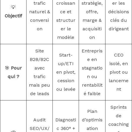
trafic
croissan
stratégie,
er les
💡
naturel &
ce et
offre,
décisions
Objectif
conversi
structur
marge &
clés du
on
er le
acquisiti
dirigeant
modèle
on
Site
Entrepris
Start-
CEO
B2B/B2C
e en
up/ETI
isolé, en
🎯
Pour
avec
stagnatio
en pivot,
pivot ou
qui ?
trafic
n ou
cession
lanceme
mais peu
rentabilit
ou levée
nt
de leads
é faible
Sprints
Plan
de
Audit
Diagnosti
d’optimis
coaching
SEO/UX/
c 360° +
ation