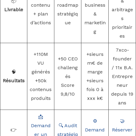
📦
&
contenu
roadmap
business
Livrable
arbitrage
+ plan
stratégiq
&
s
d’actions
ue
marketin
prioritair
g
es
7xco-
+110M
+sieurs
+50 CEO
founder
VU
m€ de
challeng
/ 11x B.A.
🧠
générés
marge
és
Entrepre
Résultats
+50k
+sieurs
Score
neur
contenus
fois 0 à
9,8/10
depuis 19
produits
xxx k€
ans
📩
⚙️
🤝
Demand
🔍 Audit
👉
Demand
Réserver
er un
stratégiq