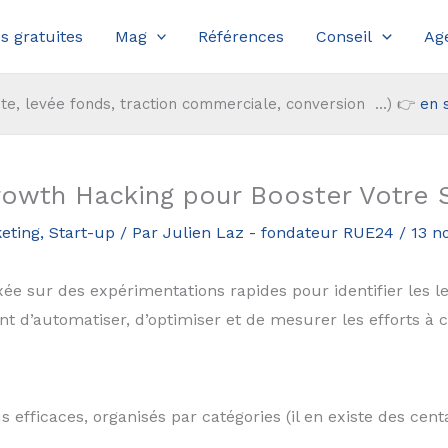
s gratuites
Mag
Références
Conseil
Ag
te, levée fonds, traction commerciale, conversion ...) 👉
en 
rowth Hacking pour Booster Votre 
eting
,
Start-up
/ Par
Julien Laz - fondateur RUE24
/
13 n
e sur des expérimentations rapides pour identifier les le
t d’automatiser, d’optimiser et de mesurer les efforts à 
s efficaces, organisés par catégories (il en existe des cent