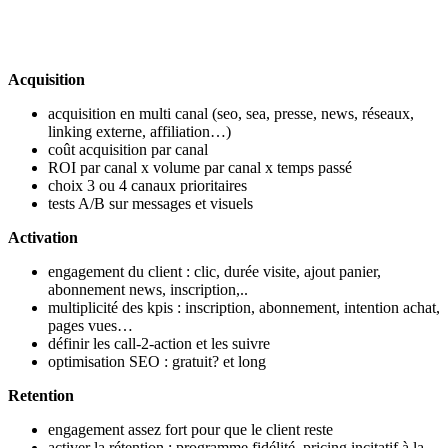
Acquisition
acquisition en multi canal (seo, sea, presse, news, réseaux,
linking externe, affiliation…)
coût acquisition par canal
ROI par canal x volume par canal x temps passé
choix 3 ou 4 canaux prioritaires
tests A/B sur messages et visuels
A
ctivation
engagement du client : clic, durée visite, ajout panier,
abonnement news, inscription,..
multiplicité des kpis : inscription, abonnement, intention achat,
pages vues…
définir les call-2-action et les suivre
optimisation SEO : gratuit? et long
R
etention
engagement assez fort pour que le client reste
activer la rétention : programme fidélité, pricing incitatif à la