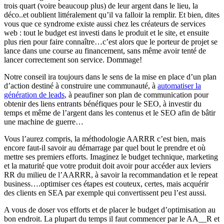
trois quart (voire beaucoup plus) de leur argent dans le lieu, la
déco..et oublient littéralement qu’il va falloir la remplir. Et bien, dites
vous que ce syndrome existe aussi chez les créateurs de services
web : tout le budget est investi dans le produit et le site, et ensuite
plus rien pour faire connaître…c’est alors que le porteur de projet se
lance dans une course au financement, sans même avoir tenté de
lancer correctement son service. Dommage!
Notre conseil ira toujours dans le sens de la mise en place d’un plan
d’action destiné à construire une communauté, à
automatiser la
génération de leads
, à peaufiner son plan de communication pour
obtenir des liens entrants bénéfiques pour le SEO, à investir du
temps et même de l’argent dans les contenus et le SEO afin de bâtir
une machine de guerre…
Vous l’aurez compris, la méthodologie AARRR c’est bien, mais
encore faut-il savoir au démarrage par quel bout le prendre et où
mettre ses premiers efforts. Imaginez le budget technique, marketing
et la maturité que votre produit doit avoir pour accéder aux leviers
RR du milieu de l’AARRR, à savoir la recommandation et le repeat
business….optimiser ces étapes est couteux, certes, mais acquérir
des clients en SEA par exemple qui convertissent peu l’est aussi.
A vous de doser vos efforts et de placer le budget d’optimisation au
bon endroit. La plupart du temps il faut commencer par le AA__R et