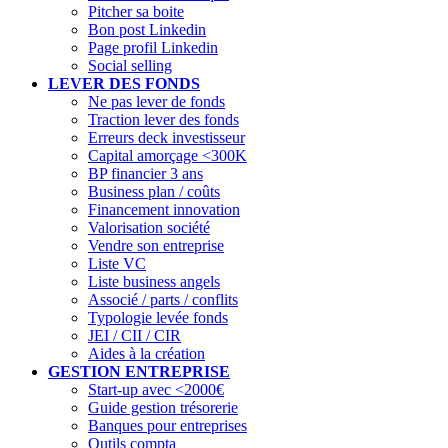
Pitcher sa boite
Bon post Linkedin
Page profil Linkedin
Social selling
LEVER DES FONDS
Ne pas lever de fonds
Traction lever des fonds
Erreurs deck investisseur
Capital amorçage <300K
BP financier 3 ans
Business plan / coûts
Financement innovation
Valorisation société
Vendre son entreprise
Liste VC
Liste business angels
Associé / parts / conflits
Typologie levée fonds
JEI / CII / CIR
Aides à la création
GESTION ENTREPRISE
Start-up avec <2000€
Guide gestion trésorerie
Banques pour entreprises
Outils compta