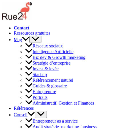
Aller
au
contenu
Contact
Ressources gratuites
Mag
Réseaux sociaux
Intelligence Artificielle
Biz dev & Growth marketing
Stratégie d’entreprise
Invest & levée
Start-up
Référencement naturel
Guides & glossaire
Entreprendre
Portraits
Administratif, Gestion et Finances
Références
Conseil
Entrepreneur as a service
Audit stratégie, marketing, business