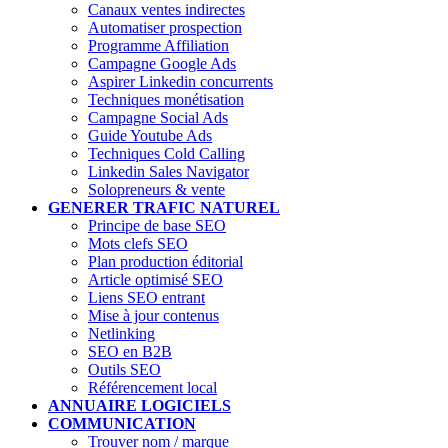
Canaux ventes indirectes
Automatiser prospection
Programme Affiliation
Campagne Google Ads
Aspirer Linkedin concurrents
Techniques monétisation
Campagne Social Ads
Guide Youtube Ads
Techniques Cold Calling
Linkedin Sales Navigator
Solopreneurs & vente
GENERER TRAFIC NATUREL
Principe de base SEO
Mots clefs SEO
Plan production éditorial
Article optimisé SEO
Liens SEO entrant
Mise à jour contenus
Netlinking
SEO en B2B
Outils SEO
Référencement local
ANNUAIRE LOGICIELS
COMMUNICATION
Trouver nom / marque