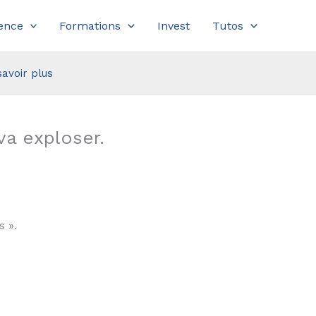
ence
Formations
Invest
Tutos
savoir plus
va exploser.
 ».