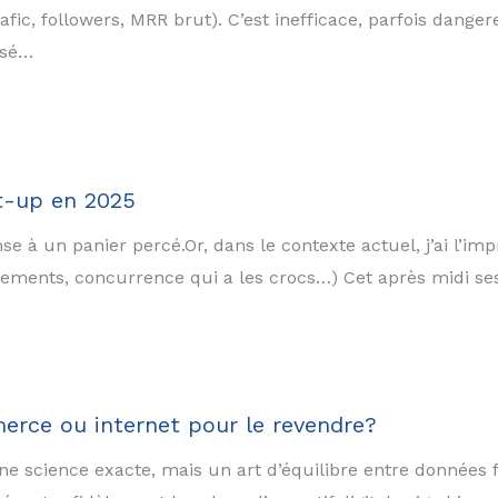
trafic, followers, MRR brut). C’est inefficace, parfois dang
isé…
rt-up en 2025
se à un panier percé.Or, dans le contexte actuel, j’ai l’im
cements, concurrence qui a les crocs…) Cet après midi se
rce ou internet pour le revendre?
 une science exacte, mais un art d’équilibre entre données