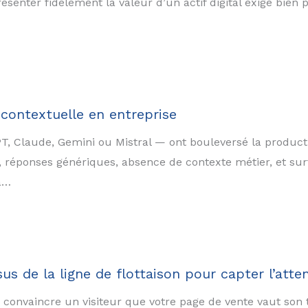
senter fidèlement la valeur d’un actif digital exige bien p
A contextuelle en entreprise
 Claude, Gemini ou Mistral — ont bouleversé la productiv
s, réponses génériques, absence de contexte métier, et surt
là…
s de la ligne de flottaison pour capter l’atten
 convaincre un visiteur que votre page de vente vaut son