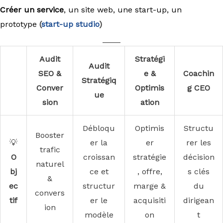
Créer un service
, un site web, une start-up, un
prototype
(
start-up studio
)
____
Audit
Stratégi
Audit
SEO &
e &
Coachin
Stratégiq
Conver
Optimis
g CEO
ue
sion
ation
Débloqu
Optimis
Structu
Booster
💡
er la
er
rer les
trafic
O
croissan
stratégie
décision
naturel
bj
ce et
, offre,
s clés
&
ec
structur
marge &
du
convers
tif
er le
acquisiti
dirigean
ion
modèle
on
t