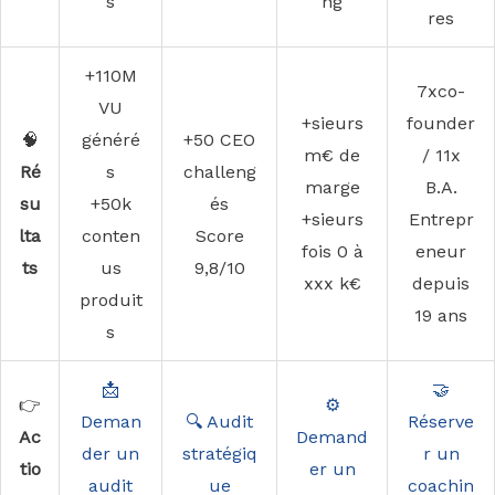
s
ng
res
+110M
7xco-
VU
+sieurs
founder
🧠
généré
+50 CEO
m€ de
/ 11x
Ré
s
challeng
marge
B.A.
su
+50k
és
+sieurs
Entrepr
lta
conten
Score
fois 0 à
eneur
ts
us
9,8/10
xxx k€
depuis
produit
19 ans
s
📩
🤝
👉
⚙️
Deman
🔍 Audit
Réserve
Ac
Demand
der un
stratégiq
r un
tio
er un
audit
ue
coachin