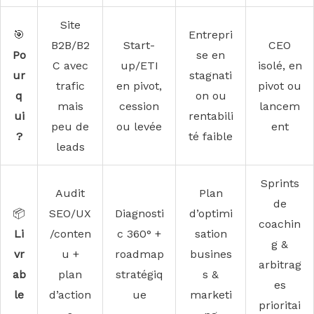
Site
🎯
Entrepri
B2B/B2
Start-
CEO
Po
se en
C avec
up/ETI
isolé, en
ur
stagnati
trafic
en pivot,
pivot ou
q
on ou
mais
cession
lancem
ui
rentabili
peu de
ou levée
ent
?
té faible
leads
Sprints
Audit
Plan
de
📦
SEO/UX
Diagnosti
d’optimi
coachin
Li
/conten
c 360° +
sation
g &
vr
u +
roadmap
busines
arbitrag
ab
plan
stratégiq
s &
es
le
d’action
ue
marketi
prioritai