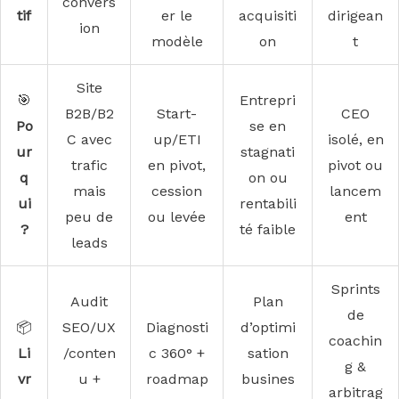
convers
tif
er le
acquisiti
dirigean
ion
modèle
on
t
Site
🎯
Entrepri
B2B/B2
Start-
CEO
Po
se en
C avec
up/ETI
isolé, en
ur
stagnati
trafic
en pivot,
pivot ou
q
on ou
mais
cession
lancem
ui
rentabili
peu de
ou levée
ent
?
té faible
leads
Sprints
Audit
Plan
de
📦
SEO/UX
Diagnosti
d’optimi
coachin
Li
/conten
c 360° +
sation
g &
vr
u +
roadmap
busines
arbitrag