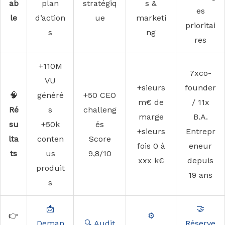
ab
plan
stratégiq
s &
es
le
d’action
ue
marketi
prioritai
s
ng
res
+110M
7xco-
VU
+sieurs
founder
🧠
généré
+50 CEO
m€ de
/ 11x
Ré
s
challeng
marge
B.A.
su
+50k
és
+sieurs
Entrepr
lta
conten
Score
fois 0 à
eneur
ts
us
9,8/10
xxx k€
depuis
produit
19 ans
s
📩
🤝
👉
⚙️
Deman
🔍 Audit
Réserve