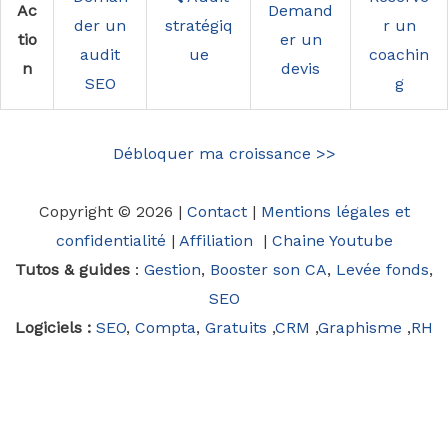
Ac
Demand
der un
stratégiq
r un
tio
er un
audit
ue
coachin
n
devis
SEO
g
Débloquer ma croissance >>
Copyright © 2026 |
Contact
|
Mentions légales et
confidentialité
|
Affiliation
|
Chaine Youtube
Tutos & guides
:
Gestion
,
Booster son CA
,
Levée fonds
,
SEO
Logiciels :
SEO
,
Compta
,
Gratuits
,
CRM
,
Graphisme
,
RH