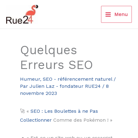
Aller
au
Menu
contenu
Quelques
Erreurs SEO
Humeur
,
SEO - référencement naturel
/
Par
Julien Laz - fondateur RUE24
/
8
novembre 2023
🚀 «
SEO : Les Boulettes à ne Pas
Collectionner
Comme des Pokémon ! »
🐢 « Est-ce un site web ou un escargot