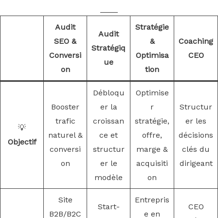
____
Audit
Stratégie
Audit
SEO &
&
Coaching
Stratégiq
Conversi
Optimisa
CEO
ue
on
tion
Débloqu
Optimise
Booster
er la
r
Structur
trafic
croissan
stratégie,
er les
💡
naturel &
ce et
offre,
décisions
Objectif
conversi
structur
marge &
clés du
on
er le
acquisiti
dirigeant
modèle
on
Site
Entrepris
Start-
CEO
B2B/B2C
e en