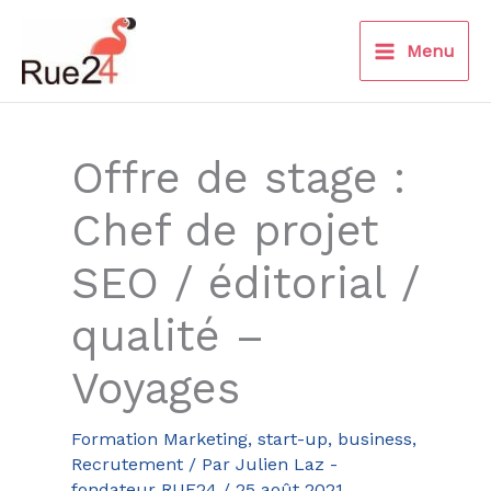
Aller
au
Menu
contenu
Offre de stage :
Chef de projet
SEO / éditorial /
qualité –
Voyages
Formation Marketing, start-up, business
,
Recrutement
/ Par
Julien Laz -
fondateur RUE24
/
25 août 2021