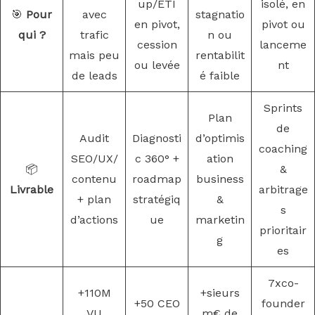
up/ETI
isolé, en
🎯
Pour
avec
stagnatio
en pivot,
pivot ou
qui ?
trafic
n ou
cession
lanceme
mais peu
rentabilit
ou levée
nt
de leads
é faible
Sprints
Plan
de
Audit
Diagnosti
d’optimis
coaching
SEO/UX/
c 360° +
ation
📦
&
contenu
roadmap
business
Livrable
arbitrage
+ plan
stratégiq
&
s
d’actions
ue
marketin
prioritair
g
es
7xco-
+110M
+sieurs
+50 CEO
founder
VU
m€ de