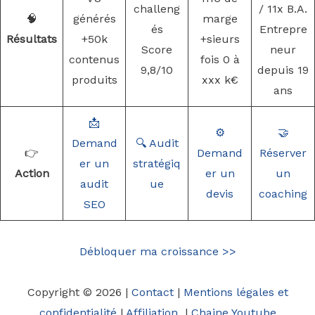
challeng
/ 11x B.A.
🧠
générés
marge
és
Entrepre
Résultats
+50k
+sieurs
Score
neur
contenus
fois 0 à
9,8/10
depuis 19
produits
xxx k€
ans
📩
⚙️
🤝
Demand
🔍 Audit
👉
Demand
Réserver
er un
stratégiq
Action
er un
un
audit
ue
devis
coaching
SEO
Débloquer ma croissance >>
Copyright © 2026 |
Contact
|
Mentions légales et
confidentialité
|
Affiliation
|
Chaine Youtube