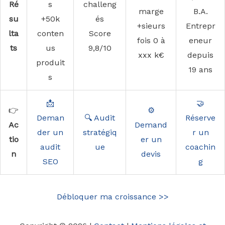
Ré
s
challeng
marge
B.A.
su
+50k
és
+sieurs
Entrepr
lta
conten
Score
fois 0 à
eneur
ts
us
9,8/10
xxx k€
depuis
produit
19 ans
s
📩
🤝
👉
⚙️
Deman
🔍 Audit
Réserve
Ac
Demand
der un
stratégiq
r un
tio
er un
audit
ue
coachin
n
devis
SEO
g
Débloquer ma croissance >>