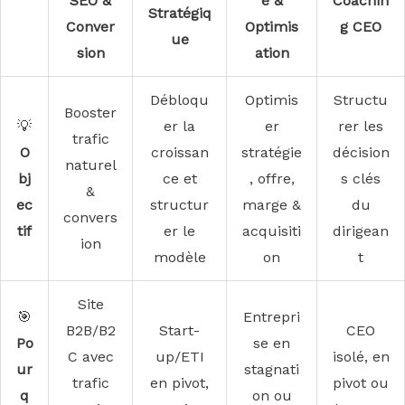
SEO &
e &
Coachin
Stratégiq
Conver
Optimis
g CEO
ue
sion
ation
Débloqu
Optimis
Structu
Booster
💡
er la
er
rer les
trafic
O
croissan
stratégie
décision
naturel
bj
ce et
, offre,
s clés
&
ec
structur
marge &
du
convers
tif
er le
acquisiti
dirigean
ion
modèle
on
t
Site
🎯
Entrepri
B2B/B2
Start-
CEO
Po
se en
C avec
up/ETI
isolé, en
ur
stagnati
trafic
en pivot,
pivot ou
q
on ou