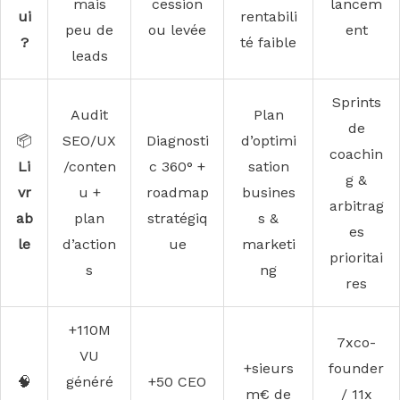
mais
cession
lancem
ui
rentabili
peu de
ou levée
ent
?
té faible
leads
Sprints
Audit
Plan
de
📦
SEO/UX
Diagnosti
d’optimi
coachin
Li
/conten
c 360° +
sation
g &
vr
u +
roadmap
busines
arbitrag
ab
plan
stratégiq
s &
es
le
d’action
ue
marketi
prioritai
s
ng
res
+110M
7xco-
VU
+sieurs
founder
🧠
généré
+50 CEO
m€ de
/ 11x