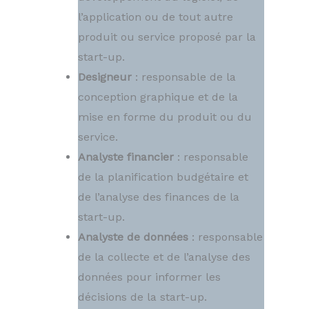
l’application ou de tout autre
produit ou service proposé par la
start-up.
Designeur
: responsable de la
conception graphique et de la
mise en forme du produit ou du
service.
Analyste financier
: responsable
de la planification budgétaire et
de l’analyse des finances de la
start-up.
Analyste de données
: responsable
de la collecte et de l’analyse des
données pour informer les
décisions de la start-up.