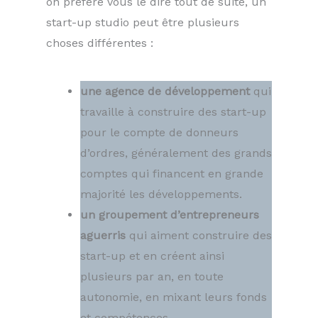
on préfère vous le dire tout de suite, un
start-up studio peut être plusieurs
choses différentes :
une agence de développement
qui
travaille à construire des start-up
pour le compte de donneurs
d’ordres, généralement des grands
comptes qui financent en grande
majorité les développements.
un groupement d’entrepreneurs
aguerris
qui aiment construire des
start-up et en créent ainsi
plusieurs par an, en toute
autonomie, en mixant leurs fonds
et compétences