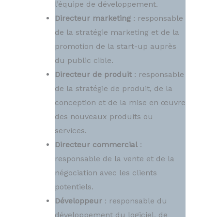
l’équipe de développement.
Directeur marketing
: responsable
de la stratégie marketing et de la
promotion de la start-up auprès
du public cible.
Directeur de produit
: responsable
de la stratégie de produit, de la
conception et de la mise en œuvre
des nouveaux produits ou
services.
Directeur commercial
:
responsable de la vente et de la
négociation avec les clients
potentiels.
Développeur
: responsable du
développement du logiciel, de