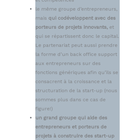
le même groupe d’entrepreneurs,
mais
qui codéveloppent avec des
porteurs de projets innovants,
et
qui se répartissent donc le capital.
Le partenariat peut aussi prendre
la forme d’un back office support
aux entrepreneurs sur des
fonctions génériques afin qu’ils se
consacrent à la croissance et la
structuration de la start-up (nous
sommes plus dans ce cas de
figure!)
un grand groupe qui aide des
entrepreneurs et porteurs de
projets à construire des start-up