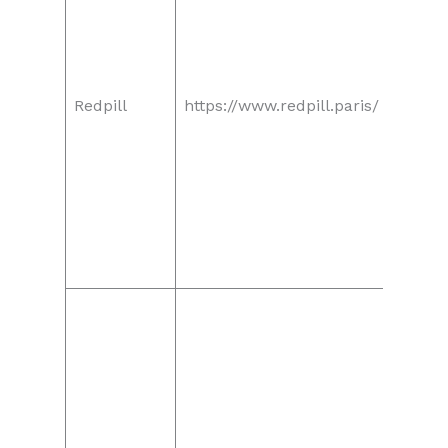
Redpill
https://www.redpill.paris/