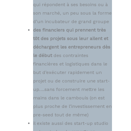
qui répondent à ses besoins ou à
son marché, un peu sous la forme
d’un incubateur de grand groupe
des financiers qui prennent très
tôt des projets sous leur ailent et
déchargent les entrepreneurs dès
le début
des contraintes
financières et logistiques dans le
but d’exécuter rapidement un
projet ou de construire une start-
up….sans forcement mettre les
mains dans le cambouis (on est
plus proche de l’investissement en
pre-seed tout de même)
il existe aussi des start-up studio