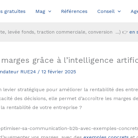
s gratuites
Mag
Références
Conseil
Ag
te, levée fonds, traction commerciale, conversion ...) 👉
en 
arges grâce à l’intelligence artific
fondateur RUE24
/
12 février 2025
 un levier stratégique pour améliorer la rentabilité des ent
cacité des décisions, elle permet d’accroître les marges 
a rentabilité de votre entreprise ?
ptimiser-sa-communication-b2b-avec-exemples-concretsDa
fin d’augmenter vos marges, avec des
exemples concrets
et 