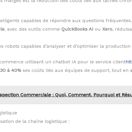
es marges est la réduction des coûts liés aux tâches chro
telligents capables de répondre aux questions fréquentes.
le
, avec des outils comme
QuickBooks AI
ou
Xero
, réduis
es robots capables d’analyser et d’optimiser la production
commerce utilisant un chatbot IA pour le service client
ht
30 à 40%
ses coûts liés aux équipes de support, tout en a
ospection Commerciale : Quoi, Comment, Pourquoi et Résu
gistique
sation de la chaîne logistique :