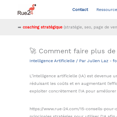
Aller
Contact
Ressource
au
contenu
➡️
coaching stratégique
(stratégie, seo, page de ven
🚀 Comment faire plus de m
Intelligence Artificielle
/ Par
Julien Laz - 
L’intelligence artificielle (IA) est devenue
réduisant les coûts et en augmentant l’effi
exploiter concrètement l’IA pour améliorer l
https://www.rue-24.com/15-conseils-pour-o
principales stratégies pour utiliser l’IA a