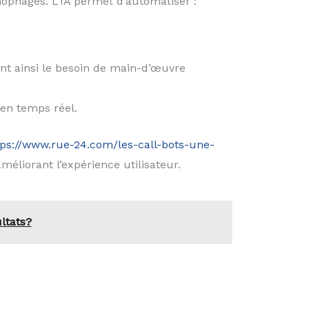
nophages. L’IA permet d’automatiser :
ant ainsi le besoin de main-d’œuvre
 en temps réel.
tps://www.rue-24.com/les-call-bots-une-
méliorant l’expérience utilisateur.
ltats?