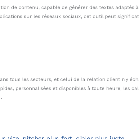
tion de contenu, capable de générer des textes adaptés à d
lications sur les réseaux sociaux, cet outil peut significa
s dans tous les secteurs, et celui de la relation client n’y 
es, personnalisées et disponibles à toute heure, les cal
…
s vite, pitcher plus fort, cibler plus juste