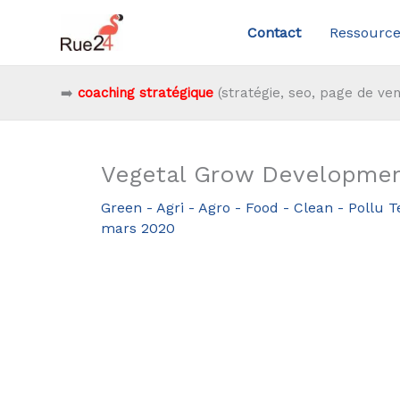
Aller
Contact
Ressource
au
contenu
➡️
coaching stratégique
(stratégie, seo, page de ven
Vegetal Grow Development
Green - Agri - Agro - Food - Clean - Pollu 
mars 2020