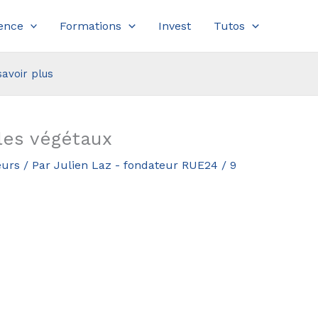
ence
Formations
Invest
Tutos
savoir plus
les végétaux
eurs
/ Par
Julien Laz - fondateur RUE24
/
9