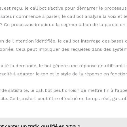
 est reçu, le call bot s’active pour démarrer le processu
lisateur commence à parler, le call bot analyse la voix et 
. Ce processus implique la segmentation de la parole en mot
on de l’intention identifiée, le call bot interroge des bas
ropriée. Cela peut impliquer des requêtes dans des syst
traité la demande, le bot génère une réponse en utilisant
apacité à adapter le ton et le style de la réponse en fonct
e satisfaite, le call bot peut choisir de mettre fin à l’ap
ite. Ce transfert peut être effectué en temps réel, garanti
 capter un trafic qualifié en 2025 ?