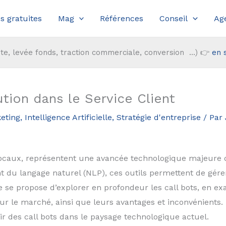
s gratuites
Mag
Références
Conseil
Ag
te, levée fonds, traction commerciale, conversion ...) 👉
en 
tion dans le Service Client
eting
,
Intelligence Artificielle
,
Stratégie d'entreprise
/ Par
vocaux, représentent une avancée technologique majeure da
ment du langage naturel (NLP), ces outils permettent de gére
e se propose d’explorer en profondeur les call bots, en exa
sur le marché, ainsi que leurs avantages et inconvénients
nir des call bots dans le paysage technologique actuel.