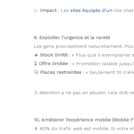
📈
Impact
: Les
sites équipés d’un
live cha
9. Exploiter l’urgence et la rareté
Les gens procrastinent naturellement. Pou
🔥
Stock limité
: « Plus que 5 exemplaires e
⏳
Offre limitée
: « Promotion valable jusqu’à
🚀
Places restreintes
: « Seulement 10 crén
⚠ Attention à ne pas en abuser, cela doit re
10. Améliorer l’expérience mobile (Mobile Fi
📱 60% du trafic web est mobile. Si votre s