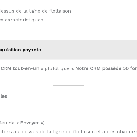
ssus de la ligne de flottaison
s caractéristiques
quisition payante
e CRM tout-en-un »
plutôt que
« Notre CRM possède 50 fon
bles
ieu de
« Envoyer »
)
tons au-dessus de la ligne de flottaison et après chaque 