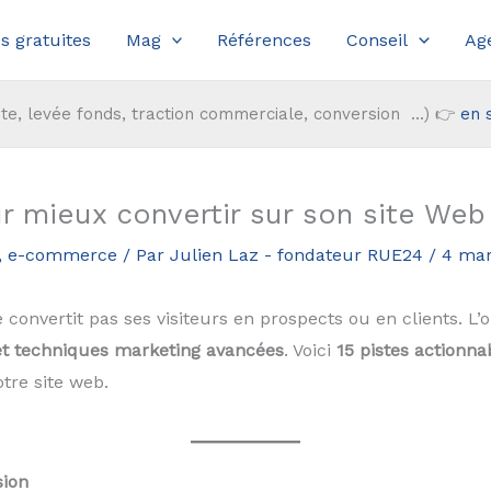
s gratuites
Mag
Références
Conseil
Ag
te, levée fonds, traction commerciale, conversion ...) 👉
en 
ur mieux convertir sur son site Web
,
e-commerce
/ Par
Julien Laz - fondateur RUE24
/
4 mar
e convertit pas ses visiteurs en prospects ou en clients. L
 et techniques marketing avancées
. Voici
15 pistes actionna
tre site web.
sion