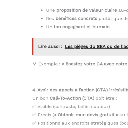
Une
proposition de valeur claire
au-de
Des
bénéfices concrets
plutôt que de
Un
ton engageant et humain
Lire aussi :
Les pièges du SEA ou de l'ac
💡 Exemple :
« Boostez votre CA avec notr
4. Avoir des appels à l’action (CTA) irrésisti
Un bon
Call-To-Action (CTA)
doit être :
✅ Visible (contraste, taille, couleur)
✅ Précis (
« Obtenir mon devis gratuit »
au l
✅ Positionné aux endroits stratégiques (bou