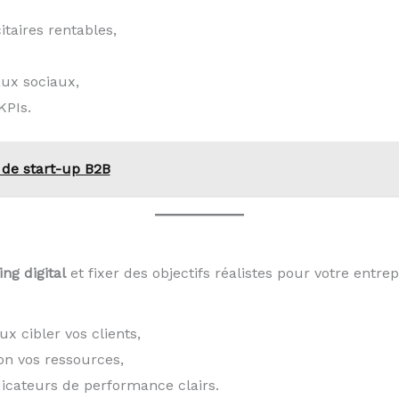
taires rentables,
aux sociaux,
KPIs.
 de start-up B2B
ng digital
et fixer des objectifs réalistes pour votre entrepr
x cibler vos clients,
lon vos ressources,
ndicateurs de performance clairs.