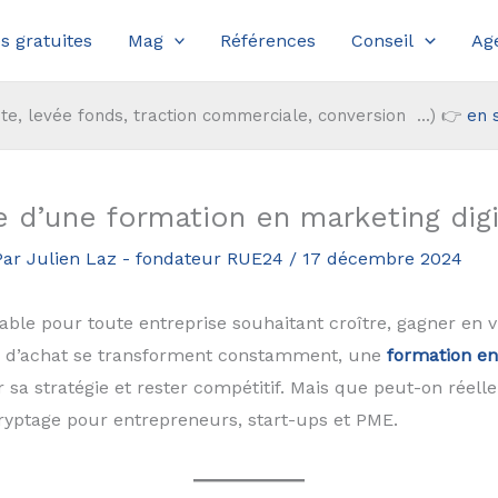
s gratuites
Mag
Références
Conseil
Ag
te, levée fonds, traction commerciale, conversion ...) 👉
en 
e d’une formation en marketing digi
Par
Julien Laz - fondateur RUE24
/
17 décembre 2024
le pour toute entreprise souhaitant croître, gagner en visib
s d’achat se transforment constamment, une
formation en
sa stratégie et rester compétitif. Mais que peut-on réell
ryptage pour entrepreneurs, start-ups et PME.