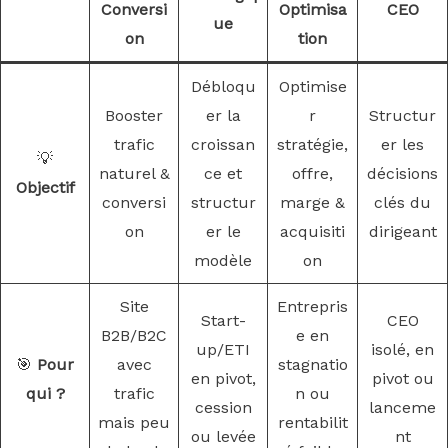
Conversi
Optimisa
CEO
ue
on
tion
Débloqu
Optimise
Booster
er la
r
Structur
trafic
croissan
stratégie,
er les
💡
naturel &
ce et
offre,
décisions
Objectif
conversi
structur
marge &
clés du
on
er le
acquisiti
dirigeant
modèle
on
Site
Entrepris
Start-
CEO
B2B/B2C
e en
up/ETI
isolé, en
🎯
Pour
avec
stagnatio
en pivot,
pivot ou
qui ?
trafic
n ou
cession
lanceme
mais peu
rentabilit
ou levée
nt