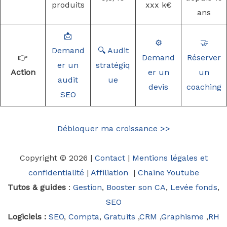
produits
xxx k€
ans
📩
⚙️
🤝
Demand
🔍 Audit
👉
Demand
Réserver
er un
stratégiq
Action
er un
un
audit
ue
devis
coaching
SEO
Débloquer ma croissance >>
Copyright © 2026 |
Contact
|
Mentions légales et
confidentialité
|
Affiliation
|
Chaine Youtube
Tutos & guides
:
Gestion
,
Booster son CA
,
Levée fonds
,
SEO
Logiciels :
SEO
,
Compta
,
Gratuits
,
CRM
,
Graphisme
,
RH