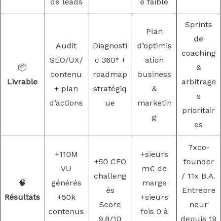
de leads
é faible
Sprints
Plan
de
Audit
Diagnosti
d’optimis
coaching
SEO/UX/
c 360° +
ation
📦
&
contenu
roadmap
business
Livrable
arbitrage
+ plan
stratégiq
&
s
d’actions
ue
marketin
prioritair
g
es
7xco-
+110M
+sieurs
+50 CEO
founder
VU
m€ de
challeng
/ 11x B.A.
🧠
générés
marge
és
Entrepre
Résultats
+50k
+sieurs
Score
neur
contenus
fois 0 à
9,8/10
depuis 19