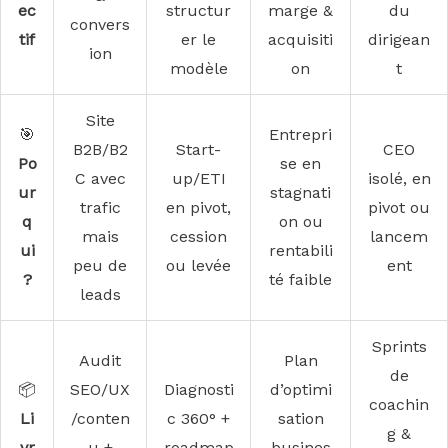
ec
structur
marge &
du
convers
tif
er le
acquisiti
dirigean
ion
modèle
on
t
Site
🎯
Entrepri
B2B/B2
Start-
CEO
Po
se en
C avec
up/ETI
isolé, en
ur
stagnati
trafic
en pivot,
pivot ou
q
on ou
mais
cession
lancem
ui
rentabili
peu de
ou levée
ent
?
té faible
leads
Sprints
Audit
Plan
de
📦
SEO/UX
Diagnosti
d’optimi
coachin
Li
/conten
c 360° +
sation
g &
vr
u +
roadmap
busines