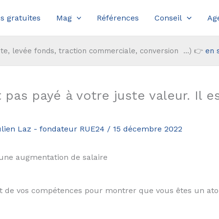
s gratuites
Mag
Références
Conseil
Ag
te, levée fonds, traction commerciale, conversion ...) 👉
en 
as payé à votre juste valeur. Il es
lien Laz - fondateur RUE24
/
15 décembre 2022
une augmentation de salaire
 et de vos compétences pour montrer que vous êtes un atou