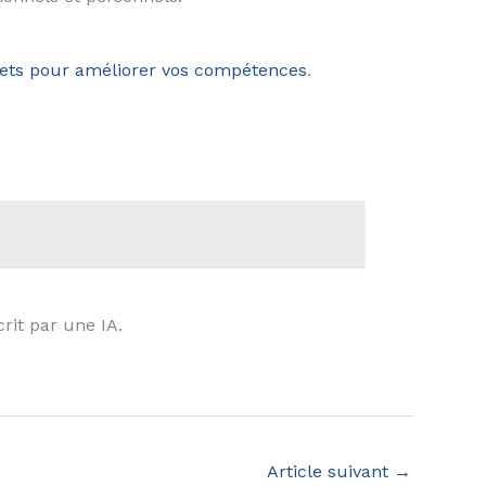
jets pour améliorer vos compétences
.
crit par une IA.
Article suivant
→