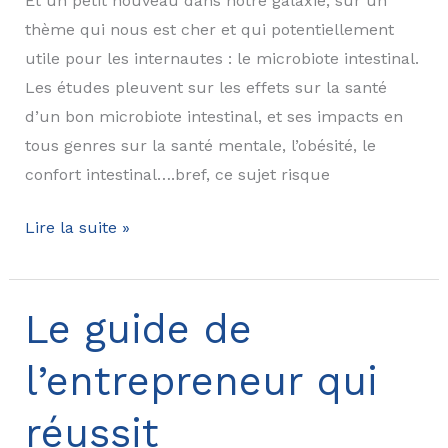
Et un petit nouveau dans notre galaxie, sur un
thème qui nous est cher et qui potentiellement
utile pour les internautes : le microbiote intestinal.
Les études pleuvent sur les effets sur la santé
d’un bon microbiote intestinal, et ses impacts en
tous genres sur la santé mentale, l’obésité, le
confort intestinal….bref, ce sujet risque
Lancement
Lire la suite »
d’un
site
sur
Le guide de
le
l’entrepreneur qui
microbiote
intestinal
réussit