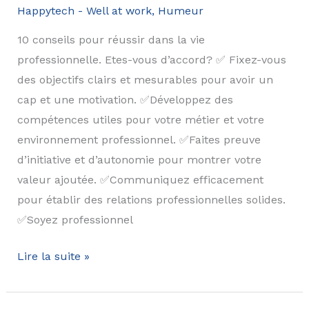
Happytech - Well at work
,
Humeur
Il
est
10 conseils pour réussir dans la vie
temps
professionnelle. Etes-vous d’accord? ✅ Fixez-vous
d’inverser
des objectifs clairs et mesurables pour avoir un
la
cap et une motivation. ✅Développez des
donne!
compétences utiles pour votre métier et votre
environnement professionnel. ✅Faites preuve
d’initiative et d’autonomie pour montrer votre
valeur ajoutée. ✅Communiquez efficacement
pour établir des relations professionnelles solides.
✅Soyez professionnel
Avez
Lire la suite »
vous
loupé