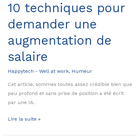
votre
10 techniques pour
vie
demander une
professionnelle?
augmentation de
salaire
Happytech - Well at work
,
Humeur
Cet article, sommes toutes assez crédible bien que
peu profond et sans prise de position a été écrit
par une IA.
10
Lire la suite »
techniques
pour