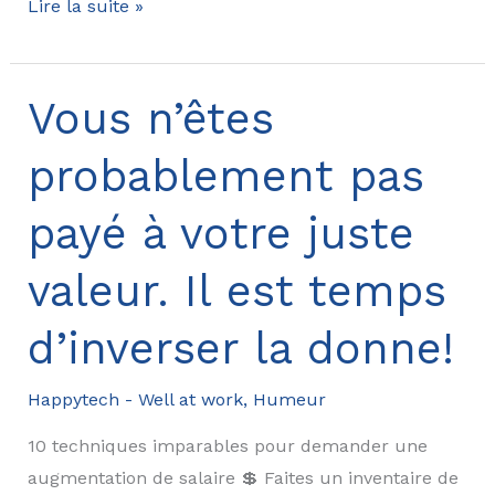
Prendre
Lire la suite »
soin
de
sa
Vous n’êtes
santé
probablement pas
mentale
en
payé à votre juste
entreprise,
on
valeur. Il est temps
s’en
fout!
d’inverser la donne!
Happytech - Well at work
,
Humeur
10 techniques imparables pour demander une
augmentation de salaire 💲 Faites un inventaire de