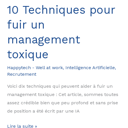
demander
10 Techniques pour
une
fuir un
augmentation
de
management
salaire
toxique
Happytech - Well at work
,
Intelligence Artificielle
,
Recrutement
Voici dix techniques qui peuvent aider à fuir un
management toxique : Cet article, sommes toutes
assez crédible bien que peu profond et sans prise
de position a été écrit par une IA
10
Lire la suite »