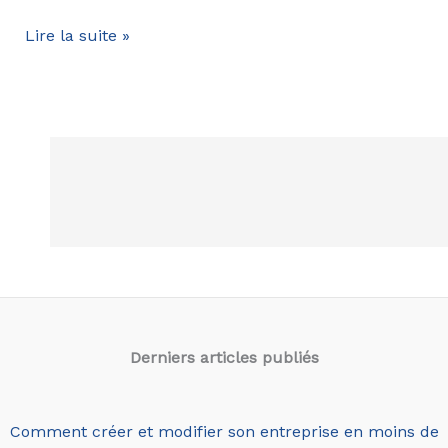
Lancement
Lire la suite »
de
Labonnesemaine.com
Derniers articles
publiés
Comment créer et modifier son entreprise en moins de