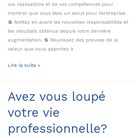
vos réalisations et de vos compétences pour
montrer que vous êtes un atout pour l’entreprise.
💲 Mettez en avant les nouvelles responsabilités et
les résultats obtenus depuis votre dernière
augmentation. 💲 Réunissez des preuves de la
valeur que vous apportez à
Vous
Lire la suite »
n’êtes
probablement
pas
Avez vous loupé
payé
votre vie
à
votre
professionnelle?
juste
valeur.