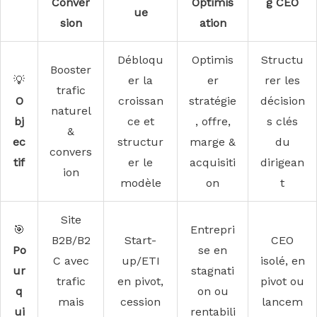
Conver
Optimis
g CEO
ue
sion
ation
Débloqu
Optimis
Structu
Booster
💡
er la
er
rer les
trafic
O
croissan
stratégie
décision
naturel
bj
ce et
, offre,
s clés
&
ec
structur
marge &
du
convers
tif
er le
acquisiti
dirigean
ion
modèle
on
t
Site
🎯
Entrepri
B2B/B2
Start-
CEO
Po
se en
C avec
up/ETI
isolé, en
ur
stagnati
trafic
en pivot,
pivot ou
q
on ou
mais
cession
lancem
ui
rentabili