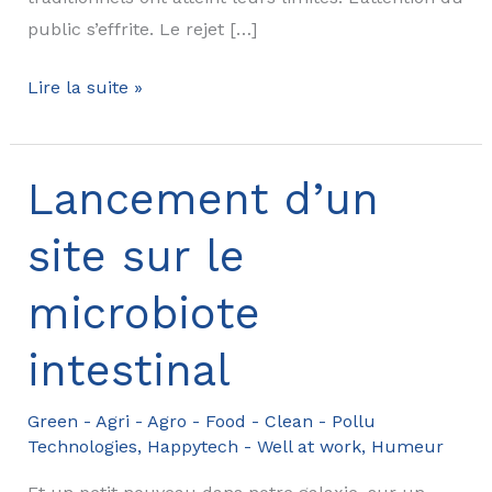
public s’effrite. Le rejet […]
Design,
Lire la suite »
durabilité
et
performance
Lancement d’un
:
site sur le
les
nouveaux
microbiote
standards
de
intestinal
la
communication
Green - Agri - Agro - Food - Clean - Pollu
de
Technologies
,
Happytech - Well at work
,
Humeur
marque