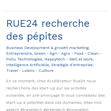
Techniques
pour
fuir
RUE24 recherche
un
des pépites
management
toxique
Business Development & growth marketing
,
Entreprendre
,
Green - Agri - Agro - Food - Clean -
Pollu Technologies
,
Happytech - Well at work
,
Intelligence Artificielle
,
Stratégie d'entreprise
,
Travel - Loisirs - Culture
En ce moment, chez Accélérateur Rue24 nous
recherchons des start-up sur les activités
suivantes, en pré-amorçage Si vous connaissez des
start-up à potentiel dans ces domaines, dites moi:
agtech #traveltech #greentech #innovation