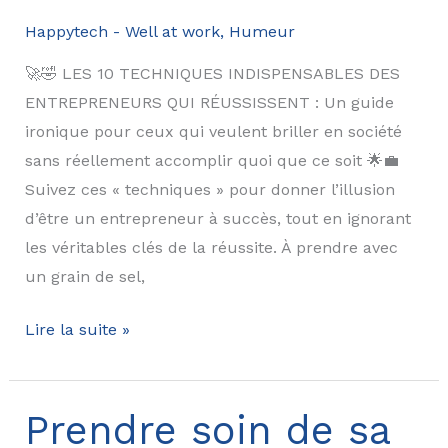
Happytech - Well at work
,
Humeur
🚀🤣 LES 10 TECHNIQUES INDISPENSABLES DES
ENTREPRENEURS QUI RÉUSSISSENT : Un guide
ironique pour ceux qui veulent briller en société
sans réellement accomplir quoi que ce soit 🌟💼
Suivez ces « techniques » pour donner l’illusion
d’être un entrepreneur à succès, tout en ignorant
les véritables clés de la réussite. À prendre avec
un grain de sel,
Le
Lire la suite »
guide
de
l’entrepreneur
Prendre soin de sa
qui