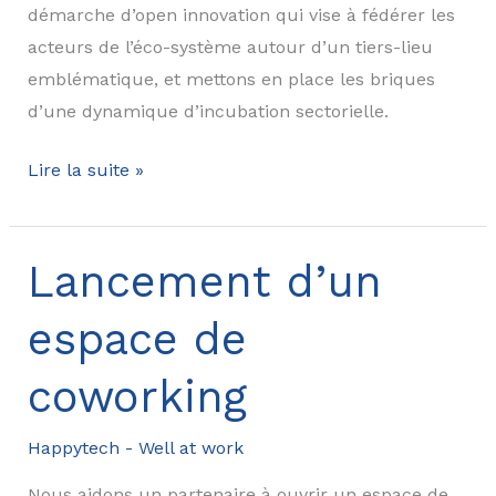
démarche d’open innovation qui vise à fédérer les
acteurs de l’éco-système autour d’un tiers-lieu
emblématique, et mettons en place les briques
d’une dynamique d’incubation sectorielle.
Initiation
Lire la suite »
d’une
démarche
d’open
Lancement d’un
innovation
espace de
et
d’un
coworking
incubateur
spécialisé
Happytech - Well at work
Nous aidons un partenaire à ouvrir un espace de