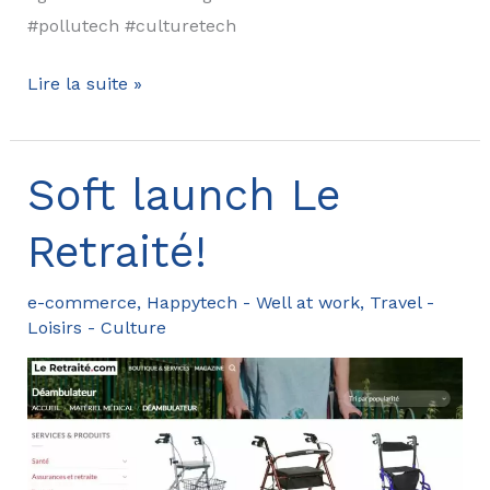
#pollutech #culturetech
RUE24
Lire la suite »
recherche
des
pépites
Soft launch Le
Retraité!
e-commerce
,
Happytech - Well at work
,
Travel -
Loisirs - Culture