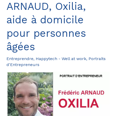
ARNAUD, Oxilia,
travailler
en
aide à domicile
marchant
pour personnes
âgées
Entreprendre
,
Happytech - Well at work
,
Portraits
d'Entrepreneurs