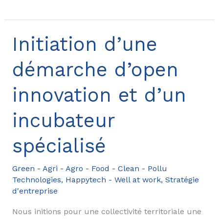
de
Frédéric
ARNAUD,
Initiation d’une
Oxilia,
démarche d’open
aide
à
innovation et d’un
domicile
pour
incubateur
personnes
âgées
spécialisé
Green - Agri - Agro - Food - Clean - Pollu
Technologies
,
Happytech - Well at work
,
Stratégie
d'entreprise
Nous initions pour une collectivité territoriale une